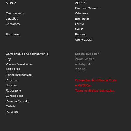
AEPGA
AEPGA
Burro de Miranda
Quem somos
Criadores
Ligações
Bem-estar
Contactos
CVBM
CALP
Facebook
Eventos
Como apoiar
Campanha de Apadrinhamento
Desenvolvido por
Loja
Álvaro Martino
Visitas/Caminhadas
e
Webprodz
ASINIFIRE
© 2019
Fichas informativas
Projetos
Fotografias de ©Cláudia Costa
Notícias
e ©AEPGA.
Repositório
Todos os direitos reservados.
Curiosidades
Planalto Mirandês
Galeria
Parceiros