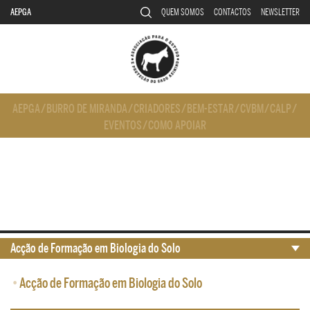
AEPGA
QUEM SOMOS
CONTACTOS
NEWSLETTER
AEPGA
/
BURRO DE MIRANDA
/
CRIADORES
/
BEM-ESTAR
/
CVBM
/
CALP
/
EVENTOS
/
COMO APOIAR
Acção de Formação em Biologia do Solo
•
Acção de Formação em Biologia do Solo