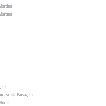
Martino
Martino
agem
tureza e da Paisagem
Rural