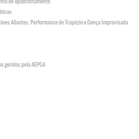
nha de Apadrinhamento
áticas
acines Ailantes: Performance de Trapézio e Dança Improvisada
os geridos pela AEPGA