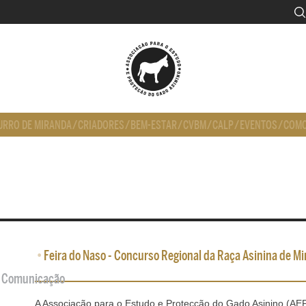
URRO DE MIRANDA
/
CRIADORES
/
BEM-ESTAR
/
CVBM
/
CALP
/
EVENTOS
/
COMO
•
Feira do Naso - Concurso Regional da Raça Asinina de Mi
de Comunicação
A Associação para o Estudo e Protecção do Gado Asinino (A