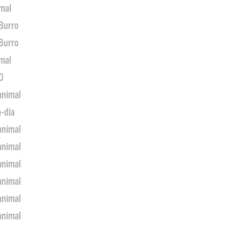
imal
 Burro
 Burro
imal
0
animal
a-dia
animal
animal
animal
animal
animal
animal