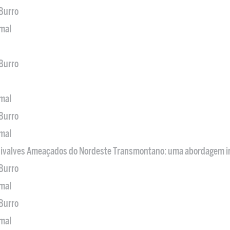
 Burro
imal
 Burro
imal
 Burro
imal
 Bivalves Ameaçados do Nordeste Transmontano: uma abordagem i
 Burro
imal
 Burro
imal