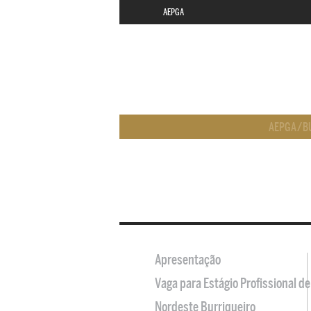
AEPGA
AEPGA
/
B
Apresentação
Vaga para Estágio Profissional 
Nordeste Burriqueiro