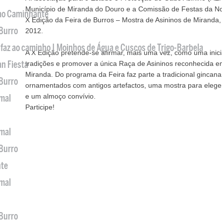
Município de Miranda do Douro e a Comissão de Festas da No
 ao Caminhante
X Edição da Feira de Burros – Mostra de Asininos de Miranda
 Burro
2012.
 faz ao caminho | Moinhos de Água e Cuscos de Trigo-Barbela
A X Edição pretende-se afirmar, mais uma vez, como uma inicia
an Fiesta
tradições e promover a única Raça de Asininos reconhecida e
Miranda. Do programa da Feira faz parte a tradicional gincana 
 Burro
ornamentados com antigos artefactos, uma mostra para elege
e um almoço convívio.
imal
Participe!
imal
 Burro
nte
imal
 Burro