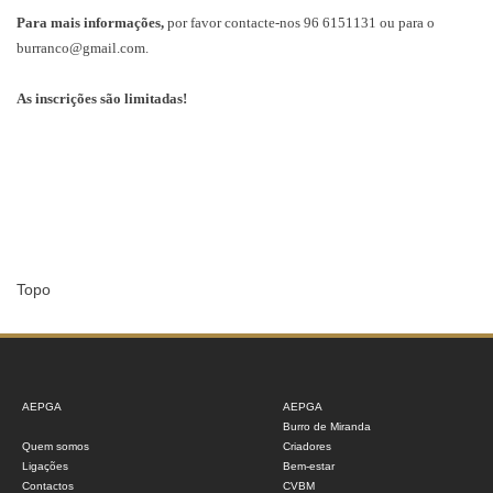
Para mais informações,
por favor contacte-nos 96 6151131 ou para o
burranco@gmail.com.
As inscrições são limitadas!
Topo
AEPGA
AEPGA
Burro de Miranda
Quem somos
Criadores
Ligações
Bem-estar
Contactos
CVBM