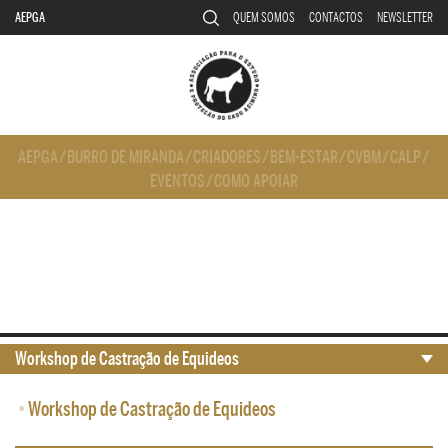
AEPGA
QUEM SOMOS
CONTACTOS
NEWSLETTER
AEPGA
/
BURRO DE MIRANDA
/
CRIADORES
/
BEM-ESTAR
/
CVBM
/
CALP
/
EVENTOS
/
COMO APOIAR
Workshop de Castração de Equideos
•
Workshop de Castração de Equideos