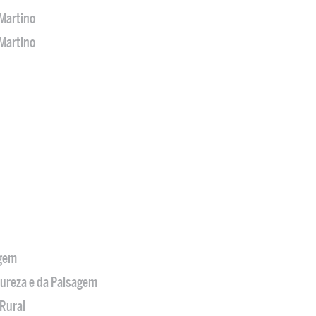
Martino
Martino
agem
tureza e da Paisagem
Rural