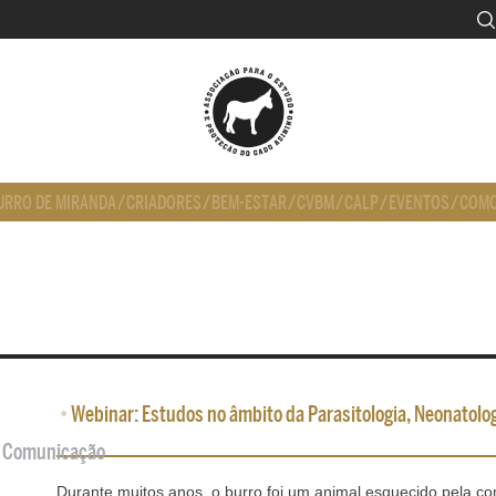
URRO DE MIRANDA
/
CRIADORES
/
BEM-ESTAR
/
CVBM
/
CALP
/
EVENTOS
/
COMO
•
Webinar: Estudos no âmbito da Parasitologia, Neonatolo
de Comunicação
Durante muitos anos, o burro foi um animal esquecido pela co