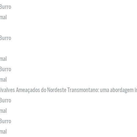
 Burro
imal
 Burro
imal
 Burro
imal
 Bivalves Ameaçados do Nordeste Transmontano: uma abordagem i
 Burro
imal
 Burro
imal