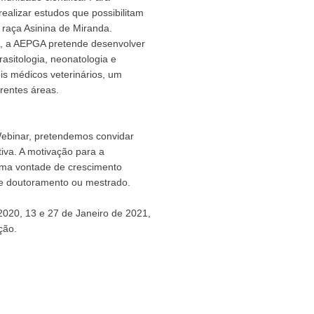
ealizar estudos que possibilitam
 raça Asinina de Miranda.
a, a AEPGA pretende desenvolver
asitologia, neonatologia e
s médicos veterinários, um
rentes áreas.
ebinar, pretendemos convidar
tiva. A motivação para a
uma vontade de crescimento
de doutoramento ou mestrado.
2020, 13 e 27 de Janeiro de 2021,
ção.