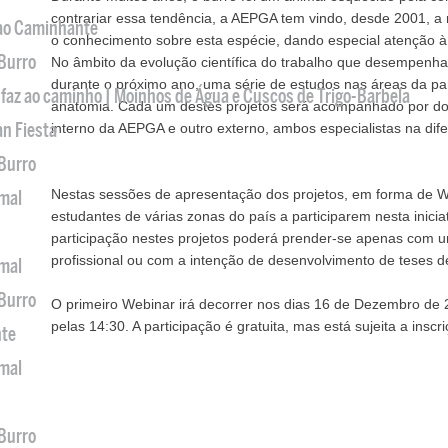
contrariar essa tendência, a AEPGA tem vindo, desde 2001, a r
 ao Caminhante
o conhecimento sobre esta espécie, dando especial atenção à
 Burro
No âmbito da evolução científica do trabalho que desempenh
durante o próximo ano, uma série de estudos nas áreas da par
 faz ao caminho | Moinhos de Água e Cuscos de Trigo-Barbela
anatomia. Cada um destes projetos será acompanhado por doi
an Fiesta
interno da AEPGA e outro externo, ambos especialistas na dife
 Burro
Nestas sessões de apresentação dos projetos, em forma de W
imal
estudantes de várias zonas do país a participarem nesta inicia
participação nestes projetos poderá prender-se apenas com 
profissional ou com a intenção de desenvolvimento de teses 
imal
 Burro
O primeiro Webinar irá decorrer nos dias 16 de Dezembro de 
pelas 14:30. A participação é gratuita, mas está sujeita a inscri
nte
imal
 Burro