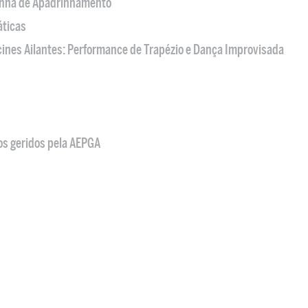
nha de Apadrinhamento
áticas
acines Ailantes: Performance de Trapézio e Dança Improvisada
os geridos pela AEPGA