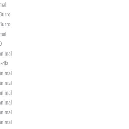
imal
 Burro
 Burro
imal
0
animal
a-dia
animal
animal
animal
animal
animal
animal