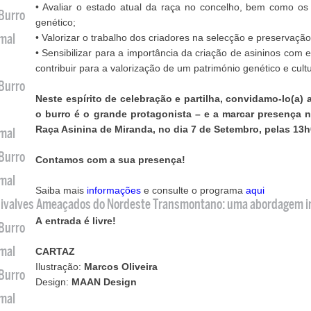
• Avaliar o estado atual da raça no concelho, bem como o
 Burro
genético;
imal
• Valorizar o trabalho dos criadores na selecção e preservação
• Sensibilizar para a importância da criação de asininos com
contribuir para a valorização de um património genético e cult
 Burro
Neste espírito de celebração e partilha, convidamo-lo(a) 
o burro é o grande protagonista – e a marcar presença 
Raça Asinina de Miranda, no dia 7 de Setembro, pelas 13h
imal
 Burro
Contamos com a sua presença!
imal
Saiba mais
informações
e consulte o programa
aqui
 Bivalves Ameaçados do Nordeste Transmontano: uma abordagem i
A
entrada é livre!
 Burro
imal
CARTAZ
Ilustração:
Marcos Oliveira
 Burro
Design:
MAAN Design
imal