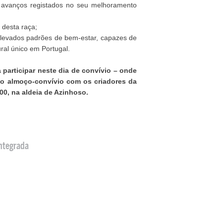
s avanços registados no seu melhoramento
 desta raça;
 elevados padrões de bem-estar, capazes de
ural único em Portugal.
a participar neste dia de convívio – onde
no almoço-convívio com os criadores da
00, na aldeia de Azinhoso.
ntegrada