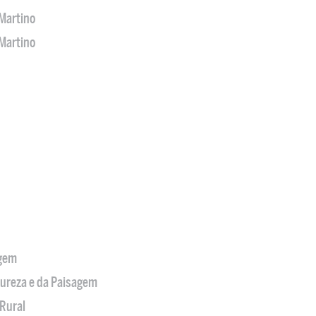
Martino
Martino
agem
tureza e da Paisagem
Rural