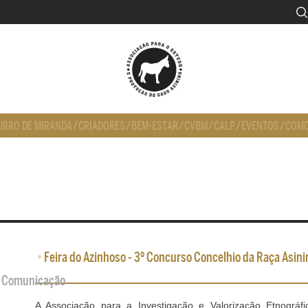
URRO DE MIRANDA
/
CRIADORES
/
BEM-ESTAR
/
CVBM
/
CALP
/
EVENTOS
/
COMO
•
Feira do Azinhoso - 3º Concurso Concelhio da Raça Asin
de Comunicação
A Associação para a Investigação e Valorização Etnográf