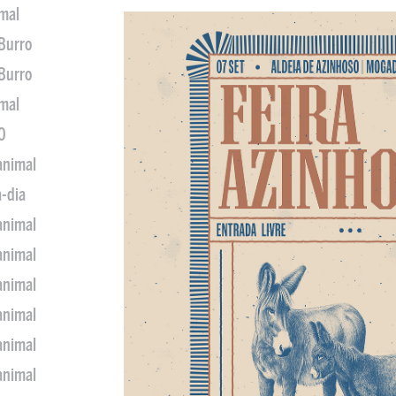
imal
 Burro
 Burro
imal
0
animal
a-dia
animal
animal
animal
animal
animal
animal