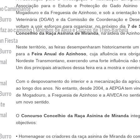
Associação para o Estudo e Protecção do Gado Asinino
 ao Caminhante
Mogadouro e da Freguesia de Azinhoso, e sob a orientação t
 Burro
Veterinária (DGAV) e da Comissão de Coordenação e Dese
voltam a unir esforços para organizar, no próximo dia
7 de 
 faz ao caminho | Moinhos de Água e Cuscos de Trigo-Barbela
Concelhio da Raça Asinina de Miranda
, na aldeia de Azin
an Fiesta
Neste território, as feiras desempenharam historicamente u
 Burro
para a
Feira Anual do Azinhoso
, cuja afluência era obri
Nordeste Transmontano, exercendo uma forte influência não 
imal
Um dos principais atractivos dessa feira era a mostra e comérc
Com o despovoamento do interior e a mecanização da agricul
imal
ao longo dos anos. No entanto, desde 2004, a AEPGA tem vin
 Burro
de Mogadouro, a Freguesia de Azinhoso e a AIVECA no sentido 
um novo sentido.
nte
imal
O
Concurso Concelhio da Raça Asinina de Miranda
integ
objectivos:
 Burro
• Homenagear os criadores da raça asinina de Miranda do co