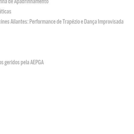
nha de Apadrinhamento
áticas
acines Ailantes: Performance de Trapézio e Dança Improvisada
os geridos pela AEPGA