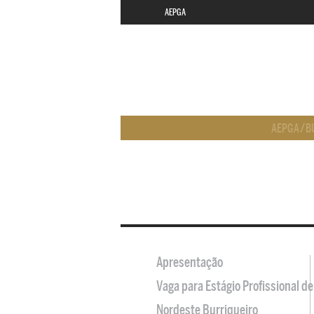
AEPGA
AEPGA
/
B
Apresentação
Vaga para Estágio Profissional 
Nordeste Burriqueiro