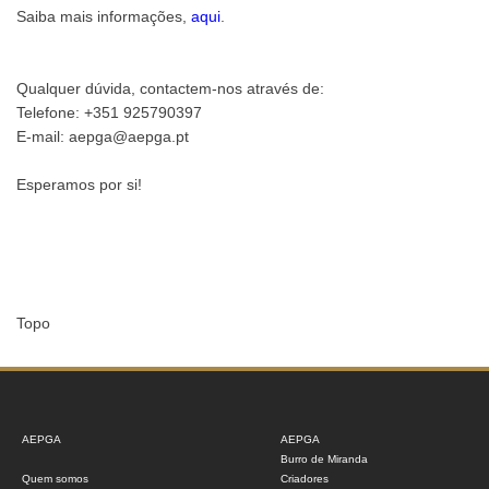
Saiba mais informações,
aqui
.
Qualquer dúvida, contactem-nos através de:
Telefone: +351 925790397
E-mail: aepga@aepga.pt
Esperamos por si!
Topo
AEPGA
AEPGA
Burro de Miranda
Quem somos
Criadores