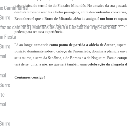
paisagística do território do Planalto Mirandês. No encalce da sua passada
 ao Caminhante
desfrutaremos de amplas e belas paisagens, entre descontraídas conversas,
 Burro
Reconhecerá que o Burro de Miranda, além de amigo, é
um bom companh
transportar a sua mochila e agasalhos e, no dorso, os mais pequenos que,
 faz ao caminho | Moinhos de Água e Cuscos de Trigo-Barbela
pedem para ter essa experiência.
an Fiesta
Lá ao longe,
tomando como ponto de partida a aldeia de Atenor
, esper
 Burro
posição dominante sobre o cabeço da Penenciada, domina a planície envol
imal
seus muros, a serra da Sanábria, a de Bornes e a de Nogueira. Para o conquis
terá de se juntar a nós, no que será também uma
celebração da chegada 
imal
Contamos consigo!
 Burro
nte
imal
 Burro