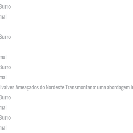
 Burro
imal
 Burro
imal
 Burro
imal
 Bivalves Ameaçados do Nordeste Transmontano: uma abordagem i
 Burro
imal
 Burro
imal