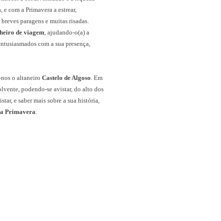
, e com a Primavera a estrear,
 breves paragens e muitas risadas.
eiro de viagem
, ajudando-o(a) a
 entusiasmados com a sua presença,
a-nos o altaneiro
Castelo de Algoso
. Em
vente, podendo-se avistar, do alto dos
tar, e saber mais sobre a sua história,
da Primavera
.