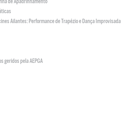
nha de Apadrinhamento
áticas
acines Ailantes: Performance de Trapézio e Dança Improvisada
os geridos pela AEPGA