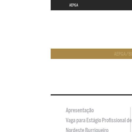
AEPGA
AEPGA
/
B
Apresentação
Vaga para Estágio Profissional 
Nordeste Burriqueiro