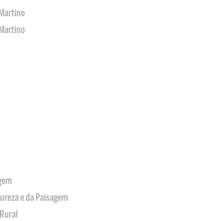
Martino
Martino
agem
tureza e da Paisagem
Rural