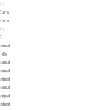
imal
 Burro
 Burro
imal
0
animal
a-dia
animal
animal
animal
animal
animal
animal