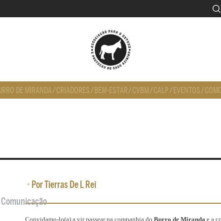
URRO DE MIRANDA
/
CRIADORES
/
BEM-ESTAR
/
CVBM
/
CALP
/
EVENTOS
/
COMO
•
Por Tierras De L Rei
de Comunicação
Convidamo-lo(a) a vir passear na companhia do
Burro de Miranda
e a c