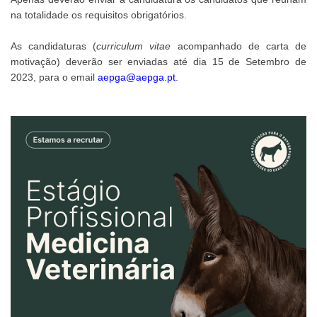
na totalidade os requisitos obrigatórios.
As candidaturas (
curriculum vitae
acompanhado de carta de
motivação) deverão ser enviadas até dia 15 de Setembro de
2023, para o email
aepga@aepga.pt
.