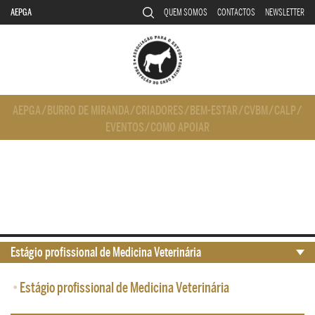
AEPGA
QUEM SOMOS
CONTACTOS
NEWSLETTER
AEPGA
/
BURRO DE MIRANDA
/
CRIADORES
/
BEM-ESTAR
/
CVBM
/
CALP
/
EVENTOS
/
COMO APOIAR
Estágio profissional de Medicina Veterinária
•
Estágio profissional de Medicina Veterinária