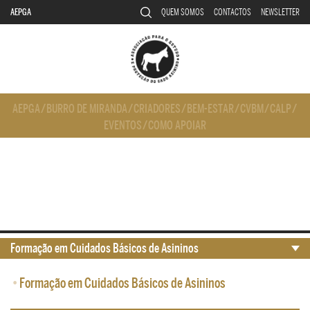
AEPGA
QUEM SOMOS
CONTACTOS
NEWSLETTER
AEPGA
/
BURRO DE MIRANDA
/
CRIADORES
/
BEM-ESTAR
/
CVBM
/
CALP
/
EVENTOS
/
COMO APOIAR
Formação em Cuidados Básicos de Asininos
•
Formação em Cuidados Básicos de Asininos