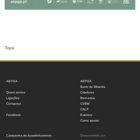
Topo
AEPGA
AEPGA
Burro de Miranda
Quem somos
Criadores
Ligações
Bem-estar
Contactos
CVBM
CALP
Facebook
Eventos
Como apoiar
Campanha de Apadrinhamento
Desenvolvido por