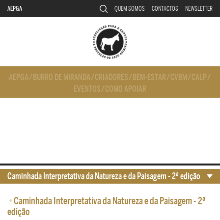
AEPGA
QUEM SOMOS
CONTACTOS
NEWSLETTER
AEPGA
/
BURRO DE MIRANDA
/
CRIADORES
/
BEM-ESTAR
/
CVBM
/
CALP
/
EVENTOS
/
COMO APOIAR
Caminhada Interpretativa da Natureza e da Paisagem - 2ª edição
•
Caminhada Interpretativa da Natureza e da Paisagem - 2ª
edição