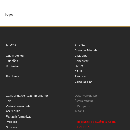
Topo
AEPGA
AEPGA
Burro de Miranda
Quem somos
Criadores
Ligações
Bem-estar
Contactos
CVBM
CALP
Facebook
Eventos
Como apoiar
Campanha de Apadrinhamento
Desenvolvido por
Loja
Álvaro Martino
Visitas/Caminhadas
e
Webprodz
ASINIFIRE
© 2019
Fichas informativas
Projetos
Fotografias de ©Cláudia Costa
Notícias
e ©AEPGA.