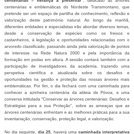
centenárias – herança a preservar”
, dedicado às árvores
centenárias e emblemáticas do Nordeste Transmontano, que
pretende ser um espaço de partilha de conhecimento, reflexão e
valorização deste património natural. Ao longo da manhã,
diferentes entidades e especialistas irão abordar diversos temas,
desde a conservação de espécies como os freixos e
castanheiros, à legislação e oportunidades relacionadas com o
arvoredo classificado, passando ainda pela valorização de pontos
de interesse na Rede Natura 2000 e pela importância da
formação em podas em altura. A sessão contará também com a
participação de investigadores da academia, trazendo uma
perspetiva científica e atualizada sobre os desafios e
oportunidades na gestão e proteção das nossas árvores mais
emblemáticas. Por fim, o dia fechará com uma caminhada para
conhecer a azinheira centenária da aldeia de Póvoa, e uma
conversa intitulada "Conservar as árvores centenárias: Desafios e
Estratégias para a sua Proteção", sobre as ameaças que as
árvores centenárias enfrentam e as melhores práticas para a sua
inventariação, conservação, proteção legal, e valorização.
No dia seguinte,
dia 25
, haverá uma
caminhada interpretativa