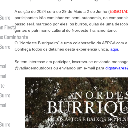
A edição de 2024 será de 29 de Maio a 2 de Junho (
ESGOTA
 Burro
participantes irão caminhar em semi-autonomia, na companhia
passo será marcado por eles, os burros, guias de uma descob
an Fiesta
gentes e património cultural do Nordeste Transmontano.
 ao Caminhante
O "Nordeste Burriqueiro" é uma colaboração da AEPGA com 
 Burro
Conheça todos os detalhes desta experiência única,
aqui
.
Se tem interesse em participar, inscreva-se enviando mensag
imal
@vadiagemoutdoors ou enviando um e-mail para
digstavares
imal
nte
 Burro
imal
 Burro