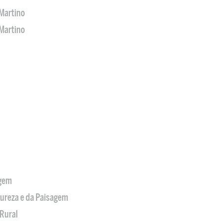
Martino
Martino
agem
tureza e da Paisagem
Rural