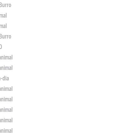
 Burro
imal
imal
 Burro
0
animal
animal
a-dia
animal
animal
animal
animal
animal