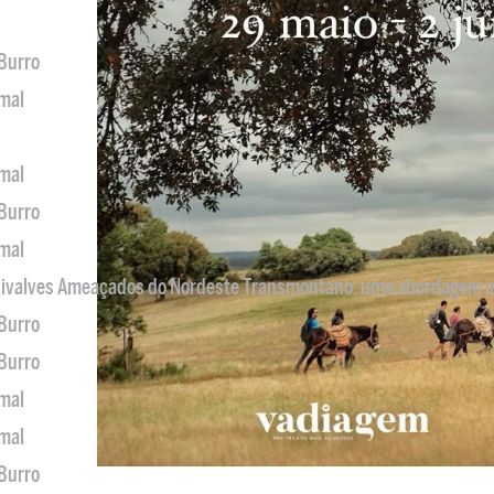
 Burro
imal
imal
 Burro
imal
 Bivalves Ameaçados do Nordeste Transmontano: uma abordagem i
 Burro
 Burro
imal
imal
 Burro