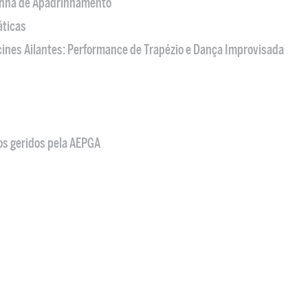
nha de Apadrinhamento
áticas
acines Ailantes: Performance de Trapézio e Dança Improvisada
os geridos pela AEPGA