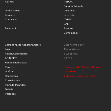
AEPGA
AEPGA
Burro de Miranda
Quem somos
Criadores
Ligações
Bem-estar
Contactos
CVBM
CALP
Facebook
Eventos
Como apoiar
Campanha de Apadrinhamento
Desenvolvido por
Loja
Álvaro Martino
Visitas/Caminhadas
e
Webprodz
ASINIFIRE
© 2019
Fichas informativas
Projetos
Fotografias de ©Cláudia Costa
Notícias
e ©AEPGA.
Repositório
Todos os direitos reservados.
Curiosidades
Planalto Mirandês
Galeria
Parceiros