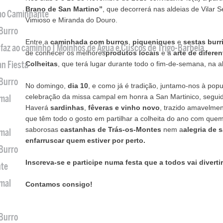
Brano de San Martino”
, que decorrerá nas aldeias de Vilar 
 ao Caminhante
Vimioso e Miranda do Douro.
 Burro
Entre a
caminhada com burros
,
piqueniques
e
sestas burr
 faz ao caminho | Moinhos de Água e Cuscos de Trigo-Barbela
de conhecer os melhores
produtos locais
e a
arte de difere
an Fiesta
Colheitas
, que terá lugar durante todo o fim-de-semana, na a
 Burro
No domingo,
dia 10
, e como já é tradição, juntamo-nos à pop
celebração da missa campal em honra a San Martinico, segui
imal
Haverá
sardinhas
,
fêveras e vinho novo
, trazido amavelment
que têm todo o gosto em partilhar a colheita do ano com quem
saborosas
castanhas de Trás-os-Montes
nem a
alegria de s
imal
enfarruscar quem estiver por perto.
 Burro
Inscreva-se e
participe numa festa que a todos vai divertir
nte
imal
Contamos consigo!
 Burro