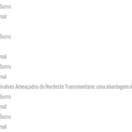
 Burro
imal
 Burro
imal
 Burro
imal
 Bivalves Ameaçados do Nordeste Transmontano: uma abordagem i
 Burro
imal
 Burro
imal