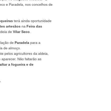
Seco e Paradela, nos concelhos de
iqueiras
terá ainda oportunidade
ntes artesãos
na
Feira das
ldeia de
Vilar Seco
.
ulação de
Paradela
para a
da de almoço.
e pelos agricultores da aldeia,
 aparecer. Não faltarão as
altar a fogueira e de
.