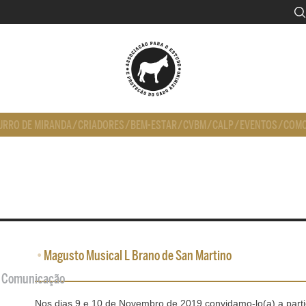
URRO DE MIRANDA
/
CRIADORES
/
BEM-ESTAR
/
CVBM
/
CALP
/
EVENTOS
/
COMO
•
Magusto Musical L Brano de San Martino
de Comunicação
Nos dias 9 e 10 de Novembro de 2019 convidamo-lo(a) a part