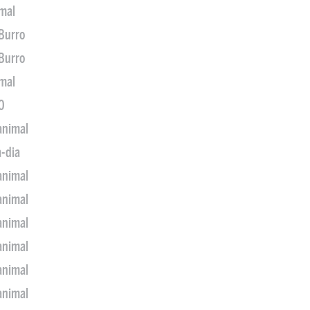
imal
 Burro
 Burro
imal
0
animal
a-dia
animal
animal
animal
animal
animal
animal