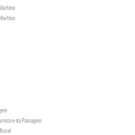
Martino
Martino
agem
tureza e da Paisagem
Rural