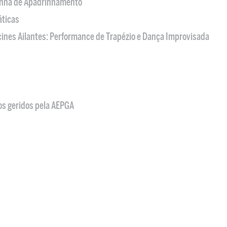
nha de Apadrinhamento
áticas
acines Ailantes: Performance de Trapézio e Dança Improvisada
os geridos pela AEPGA