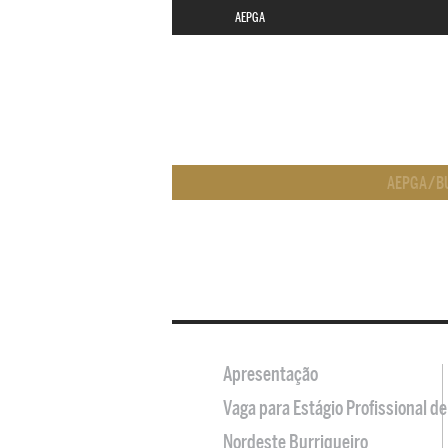
AEPGA
AEPGA
/
B
Apresentação
Vaga para Estágio Profissional 
Nordeste Burriqueiro