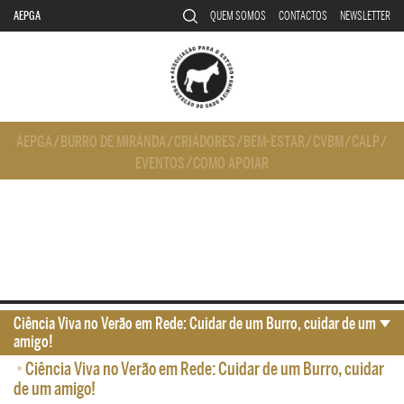
AEPGA
QUEM SOMOS
CONTACTOS
NEWSLETTER
AEPGA
/
BURRO DE MIRANDA
/
CRIADORES
/
BEM-ESTAR
/
CVBM
/
CALP
/
EVENTOS
/
COMO APOIAR
Ciência Viva no Verão em Rede: Cuidar de um Burro, cuidar de um
amigo!
•
Ciência Viva no Verão em Rede: Cuidar de um Burro, cuidar
de um amigo!