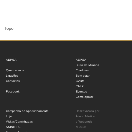
Topo
AEPGA
AEPGA
Burro de Miranda
Quem somos
Criadores
Ligações
Bem-estar
Contactos
CVBM
CALP
Facebook
Eventos
Como apoiar
Campanha de Apadrinhamento
Desenvolvido por
Loja
Álvaro Martino
Visitas/Caminhadas
e
Webprodz
ASINIFIRE
© 2019