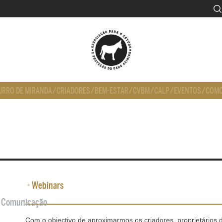
URRO DE MIRANDA
/
CRIADORES
/
BEM-ESTAR
/
CVBM
/
CALP
/
EVENTOS
/
COMO
•
Webinars
de Comunicação
Com o objectivo de aproximarmos os criadores, proprietários 