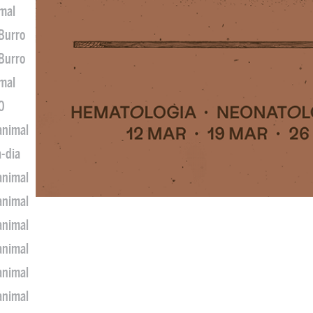
imal
 Burro
 Burro
imal
0
animal
a-dia
animal
animal
animal
animal
animal
animal