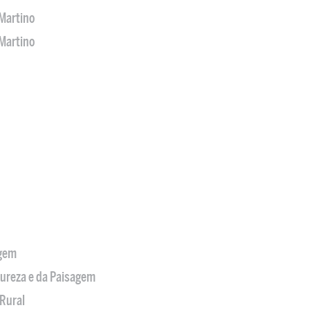
Martino
Martino
agem
tureza e da Paisagem
Rural