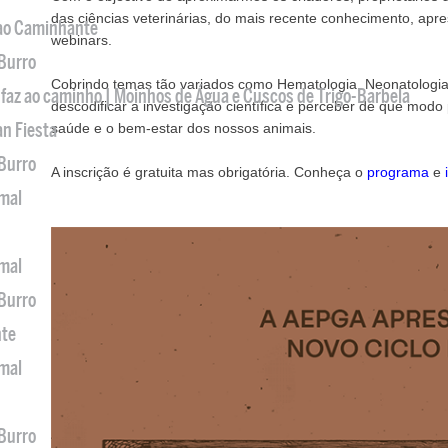
das ciências veterinárias, do mais recente conhecimento, apr
 ao Caminhante
webinars.
 Burro
Cobrindo temas tão variados como Hematologia, Neonatologia
 faz ao caminho | Moinhos de Água e Cuscos de Trigo-Barbela
descodificar a investigação científica e perceber de que modo
an Fiesta
saúde e o bem-estar dos nossos animais.
 Burro
A inscrição é gratuita mas obrigatória. Conheça o
programa
e
imal
imal
 Burro
nte
imal
 Burro