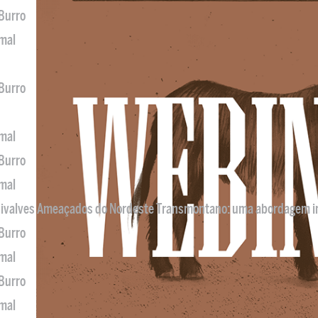
 Burro
imal
 Burro
imal
 Burro
imal
 Bivalves Ameaçados do Nordeste Transmontano: uma abordagem i
 Burro
imal
 Burro
imal