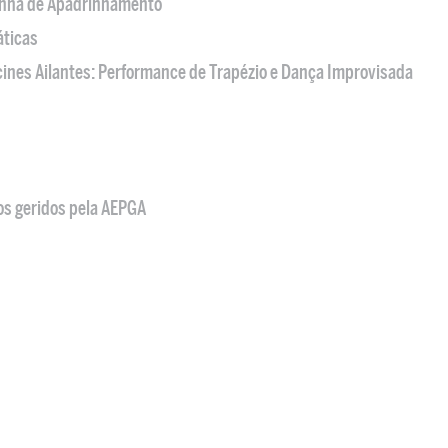
nha de Apadrinhamento
áticas
acines Ailantes: Performance de Trapézio e Dança Improvisada
os geridos pela AEPGA