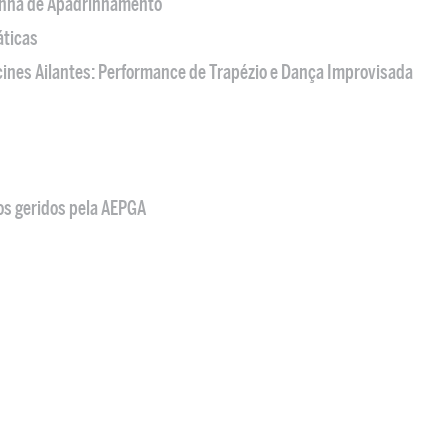
nha de Apadrinhamento
áticas
acines Ailantes: Performance de Trapézio e Dança Improvisada
os geridos pela AEPGA