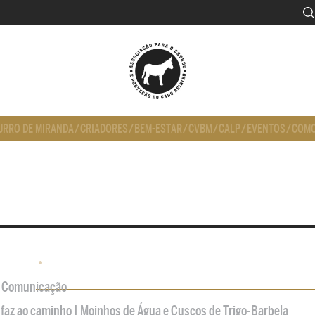
URRO DE MIRANDA
/
CRIADORES
/
BEM-ESTAR
/
CVBM
/
CALP
/
EVENTOS
/
COMO
•
de Comunicação
 faz ao caminho | Moinhos de Água e Cuscos de Trigo-Barbela