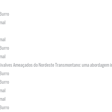
 Burro
imal
imal
 Burro
imal
 Bivalves Ameaçados do Nordeste Transmontano: uma abordagem i
 Burro
 Burro
imal
imal
 Burro