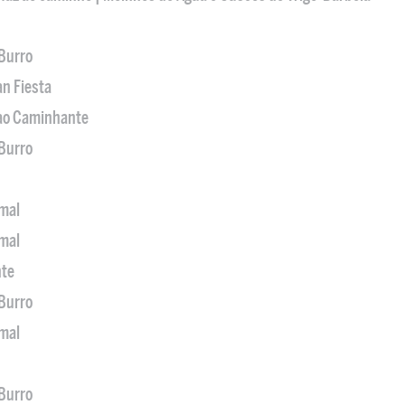
 Burro
an Fiesta
 ao Caminhante
 Burro
imal
imal
nte
 Burro
imal
 Burro