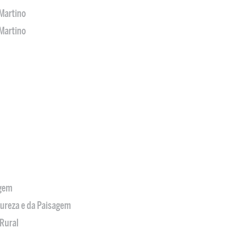
Martino
Martino
agem
tureza e da Paisagem
Rural