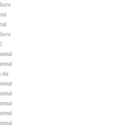
 Burro
imal
imal
 Burro
0
animal
animal
a-dia
animal
animal
animal
animal
animal