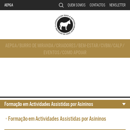
AEPGA
QUEM SOMOS
CONTACTOS
NEWSLETTER
AEPGA
/
BURRO DE MIRANDA
/
CRIADORES
/
BEM-ESTAR
/
CVBM
/
CALP
/
EVENTOS
/
COMO APOIAR
Formação em Actividades Assistidas por Asininos
•
Formação em Actividades Assistidas por Asininos