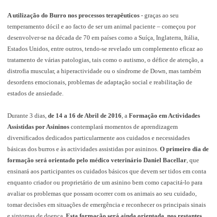
A utilização do Burro nos processos terapêuticos
- graças ao seu
temperamento dócil e ao facto de ser um animal paciente – começou por
desenvolver-se na década de 70 em países como a Suíça, Inglaterra, Itália,
Estados Unidos, entre outros, tendo-se revelado um complemento eficaz ao
tratamento de várias patologias, tais como o autismo, o défice de atenção, a
distrofia muscular, a hiperactividade ou o síndrome de Down, mas também
desordens emocionais, problemas de adaptação social e reabilitação de
estados de ansiedade.
Durante 3 dias,
de 14 a 16 de Abril de 2016
, a
Formação em Actividades
Assistidas por Asininos
contemplará momentos de aprendizagem
diversificados dedicados particularmente aos cuidados e necessidades
básicas dos burros e às actividades assistidas por asininos.
O primeiro dia de
formação será orientado pelo médico veterinário Daniel Bacellar
, que
ensinará aos participantes os cuidados básicos que devem ser tidos em conta
enquanto criador ou proprietário de um asinino bem como capacitá-lo para
avaliar os problemas que possam ocorrer com os animais ao seu cuidado,
tomar decisões em situações de emergência e reconhecer os principais sinais
e sintomas de doença.
Esta formação será ainda orientada, nos restantes