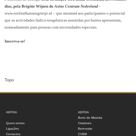
dias, pela Brigitte Wijnen do
Asino Centrum Nederland
-
www.ezelstalhansengrietje.nl
– que mostrará aos participantes o potencial
que as actividades lúdico-terapêuticas assistidas por burros apresentam,
nomeadamente para pessoas com necessidades especiais.
Inscreva-se!
Topo
AEPGA
AEPGA
Burro de Miranda
Quem somos
Criadores
Ligações
Bem-estar
Contactos
CVBM