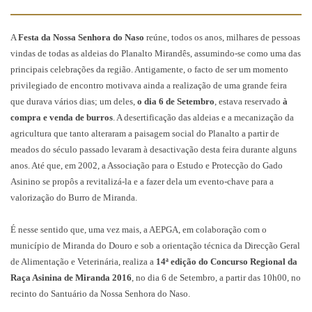
A
Festa da Nossa Senhora do Naso
reúne, todos os anos, milhares de pessoas
vindas de todas as aldeias do Planalto Mirandês, assumindo-se como uma das
principais celebrações da região. Antigamente, o facto de ser um momento
privilegiado de encontro motivava ainda a realização de uma grande feira
que durava vários dias; um deles,
o dia 6 de Setembro
, estava reservado
à
compra e venda de burros
. A desertificação das aldeias e a mecanização da
agricultura que tanto alteraram a paisagem social do Planalto a partir de
meados do século passado levaram à desactivação desta feira durante alguns
anos. Até que, em 2002, a Associação para o Estudo e Protecção do Gado
Asinino se propôs a revitalizá-la e a fazer dela um evento-chave para a
valorização do Burro de Miranda.
É nesse sentido que, uma vez mais, a AEPGA, em colaboração com o
município de Miranda do Douro e sob a orientação técnica da Direcção Geral
de Alimentação e Veterinária, realiza a
14ª edição do Concurso Regional da
Raça Asinina de Miranda 2016
, no dia 6 de Setembro, a partir das 10h00, no
recinto do Santuário da Nossa Senhora do Naso.