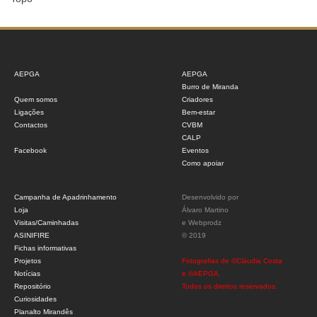
AEPGA
AEPGA
Burro de Miranda
Quem somos
Criadores
Ligações
Bem-estar
Contactos
CVBM
CALP
Facebook
Eventos
Como apoiar
Campanha de Apadrinhamento
Desenvolvido por
Loja
Álvaro Martino
Visitas/Caminhadas
e
Webprodz
ASINIFIRE
© 2019
Fichas informativas
Projetos
Fotografias de ©Cláudia Costa
Notícias
e ©AEPGA.
Repositório
Todos os direitos reservados.
Curiosidades
Planalto Mirandês