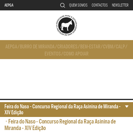
AEPGA
QUEM SOMOS
CONTACTOS
NEWSLETTER
AEPGA
/
BURRO DE MIRANDA
/
CRIADORES
/
BEM-ESTAR
/
CVBM
/
CALP
/
EVENTOS
/
COMO APOIAR
Feira do Naso - Concurso Regional da Raça Asinina de Miranda -
XIV Edição
•
Feira do Naso - Concurso Regional da Raça Asinina de
Miranda - XIV Edição