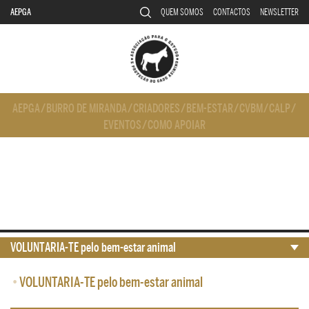
AEPGA
QUEM SOMOS
CONTACTOS
NEWSLETTER
AEPGA
/
BURRO DE MIRANDA
/
CRIADORES
/
BEM-ESTAR
/
CVBM
/
CALP
/
EVENTOS
/
COMO APOIAR
VOLUNTARIA-TE pelo bem-estar animal
•
VOLUNTARIA-TE pelo bem-estar animal