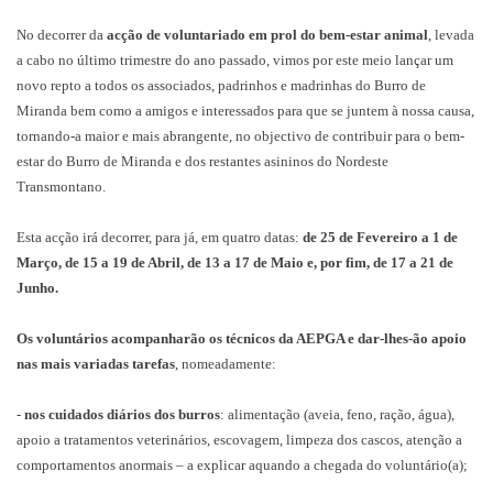
No decorrer da
acção de voluntariado em prol do bem-estar animal
, levada
a cabo no último trimestre do ano passado, vimos por este meio lançar um
novo repto a todos os associados, padrinhos e madrinhas do Burro de
Miranda bem como a amigos e interessados para que se juntem à nossa causa,
tornando-a maior e mais abrangente, no objectivo de contribuir para o bem-
estar do Burro de Miranda e dos restantes asininos do Nordeste
Transmontano.
Esta acção irá decorrer, para já, em quatro datas:
de 25 de Fevereiro a 1 de
Março, de 15 a 19 de Abril, de 13 a 17 de Maio e, por fim, de 17 a 21 de
Junho.
Os voluntários acompanharão os técnicos da AEPGA e dar-lhes-ão apoio
nas mais variadas tarefas
, nomeadamente:
-
nos cuidados diários dos burros
: alimentação (aveia, feno, ração, água),
apoio a tratamentos veterinários, escovagem, limpeza dos cascos, atenção a
comportamentos anormais – a explicar aquando a chegada do voluntário(a);