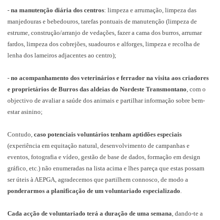
-
na manutenção diária dos centros
: limpeza e arrumação, limpeza das
manjedouras e bebedouros, tarefas pontuais de manutenção (limpeza de
estrume, construção/arranjo de vedações, fazer a cama dos burros, arrumar
fardos, limpeza dos cobrejões, suadouros e alforges, limpeza e recolha de
lenha dos lameiros adjacentes ao centro);
-
no acompanhamento dos veterinários e ferrador na visita aos criadores
e proprietários de Burros das aldeias do Nordeste Transmontano
, com o
objectivo de avaliar a saúde dos animais e partilhar informação sobre bem-
estar asinino;
Contudo,
caso potenciais voluntários tenham aptidões especiais
(experiência em equitação natural, desenvolvimento de campanhas e
eventos, fotografia e vídeo, gestão de base de dados, formação em design
gráfico, etc.) não enumeradas na lista acima e lhes pareça que estas possam
ser úteis à AEPGA, agradecemos que partilhem connosco, de modo a
ponderarmos a planificação de um voluntariado especializado
.
Cada acção de voluntariado terá a duração de uma semana
, dando-te a