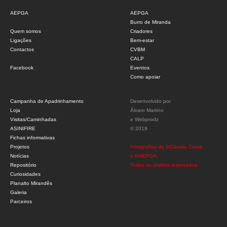
AEPGA
AEPGA
Burro de Miranda
Quem somos
Criadores
Ligações
Bem-estar
Contactos
CVBM
CALP
Facebook
Eventos
Como apoiar
Campanha de Apadrinhamento
Desenvolvido por
Loja
Álvaro Martino
Visitas/Caminhadas
e
Webprodz
ASINIFIRE
© 2019
Fichas informativas
Projetos
Fotografias de ©Cláudia Costa
Notícias
e ©AEPGA.
Repositório
Todos os direitos reservados.
Curiosidades
Planalto Mirandês
Galeria
Parceiros