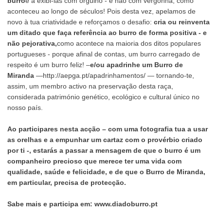
burro
e a exibi-las com orgulho - e não com vergonha, como
aconteceu ao longo de séculos! Pois desta vez, apelamos de
novo à tua criatividade e reforçamos o desafio:
cria ou reinventa
um ditado que faça referência ao burro de forma positiva - e
não pejorativa,
como acontece na maioria dos ditos populares
portugueses - porque afinal de contas, um burro carregado de
respeito é um burro feliz! –
e/ou apadrinhe um Burro de
Miranda
—
http://aepga.pt/apadrinhamentos/
— tornando-te,
assim, um membro activo na preservação desta raça,
considerada património genético, ecológico e cultural único no
nosso país.
Ao participares nesta acção – com uma fotografia tua a usar
as orelhas e a empunhar um cartaz com o provérbio criado
por ti -, estarás a passar a mensagem de que o burro é um
companheiro precioso que merece ter uma vida com
qualidade, saúde e felicidade, e de que o Burro de Miranda,
em particular, precisa de protecção.
Sabe mais e participa em:
www.diadoburro.pt