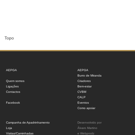
Topo
AEPGA
AEPGA
Burro de Miranda
Quem somos
Criadores
Ligações
Bem-estar
Contactos
CVBM
CALP
Facebook
Eventos
Como apoiar
Campanha de Apadrinhamento
Desenvolvido por
Loja
Álvaro Martino
Visitas/Caminhadas
e
Webprodz