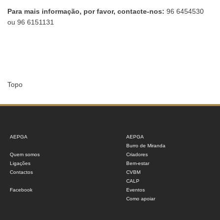
Para mais informação, por favor, contacte-nos:
96 6454530
ou 96 6151131
Topo
AEPGA
AEPGA
Burro de Miranda
Quem somos
Criadores
Ligações
Bem-estar
Contactos
CVBM
CALP
Facebook
Eventos
Como apoiar