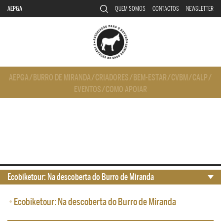
AEPGA
QUEM SOMOS
CONTACTOS
NEWSLETTER
AEPGA
/
BURRO DE MIRANDA
/
CRIADORES
/
BEM-ESTAR
/
CVBM
/
CALP
/
EVENTOS
/
COMO APOIAR
Ecobiketour: Na descoberta do Burro de Miranda
•
Ecobiketour: Na descoberta do Burro de Miranda