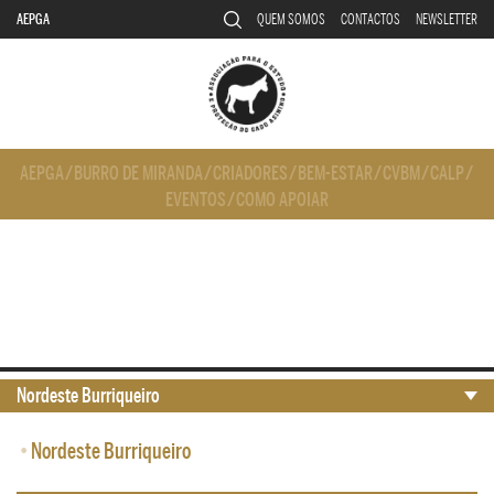
AEPGA
QUEM SOMOS
CONTACTOS
NEWSLETTER
AEPGA
/
BURRO DE MIRANDA
/
CRIADORES
/
BEM-ESTAR
/
CVBM
/
CALP
/
EVENTOS
/
COMO APOIAR
Nordeste Burriqueiro
•
Nordeste Burriqueiro