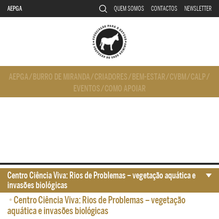
AEPGA
QUEM SOMOS
CONTACTOS
NEWSLETTER
AEPGA
/
BURRO DE MIRANDA
/
CRIADORES
/
BEM-ESTAR
/
CVBM
/
CALP
/
EVENTOS
/
COMO APOIAR
Centro Ciência Viva: Rios de Problemas – vegetação aquática e
invasões biológicas
•
Centro Ciência Viva: Rios de Problemas – vegetação
aquática e invasões biológicas