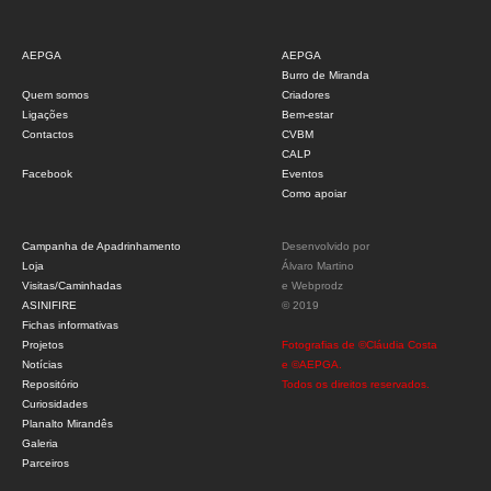
AEPGA
AEPGA
Burro de Miranda
Quem somos
Criadores
Ligações
Bem-estar
Contactos
CVBM
CALP
Facebook
Eventos
Como apoiar
Campanha de Apadrinhamento
Desenvolvido por
Loja
Álvaro Martino
Visitas/Caminhadas
e
Webprodz
ASINIFIRE
© 2019
Fichas informativas
Projetos
Fotografias de ©Cláudia Costa
Notícias
e ©AEPGA.
Repositório
Todos os direitos reservados.
Curiosidades
Planalto Mirandês
Galeria
Parceiros