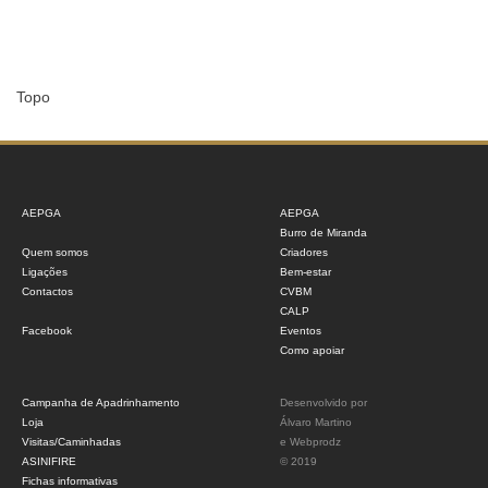
Topo
AEPGA
AEPGA
Burro de Miranda
Quem somos
Criadores
Ligações
Bem-estar
Contactos
CVBM
CALP
Facebook
Eventos
Como apoiar
Campanha de Apadrinhamento
Desenvolvido por
Loja
Álvaro Martino
Visitas/Caminhadas
e
Webprodz
ASINIFIRE
© 2019
Fichas informativas