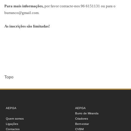
Para mais informações,
por favor contacte-nos 96 6151131 ou para o
burranco@gmail.com.
As inscrições são limitadas!
Topo
AEPGA
AEPGA
Burro de Miranda
Quem somos
Criadores
Ligações
Bem-estar
Contactos
CVBM