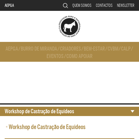
AEPGA
QUEM SOMOS
CONTACTOS
NEWSLETTER
AEPGA
/
BURRO DE MIRANDA
/
CRIADORES
/
BEM-ESTAR
/
CVBM
/
CALP
/
EVENTOS
/
COMO APOIAR
Workshop de Castração de Equideos
•
Workshop de Castração de Equideos