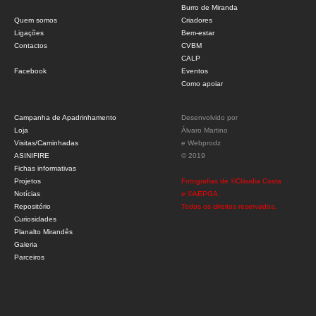
Burro de Miranda
Quem somos
Criadores
Ligações
Bem-estar
Contactos
CVBM
CALP
Facebook
Eventos
Como apoiar
Campanha de Apadrinhamento
Desenvolvido por
Loja
Álvaro Martino
Visitas/Caminhadas
e
Webprodz
ASINIFIRE
© 2019
Fichas informativas
Projetos
Fotografias de ©Cláudia Costa
Notícias
e ©AEPGA.
Repositório
Todos os direitos reservados.
Curiosidades
Planalto Mirandês
Galeria
Parceiros