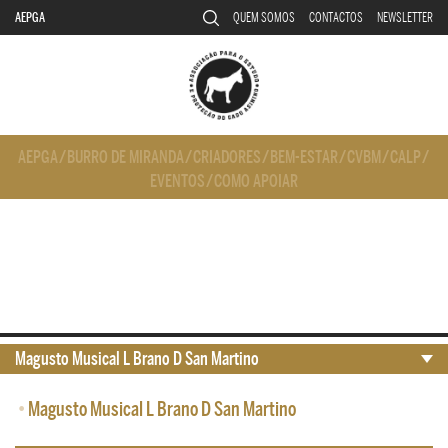
AEPGA
QUEM SOMOS
CONTACTOS
NEWSLETTER
AEPGA
/
BURRO DE MIRANDA
/
CRIADORES
/
BEM-ESTAR
/
CVBM
/
CALP
/
EVENTOS
/
COMO APOIAR
Magusto Musical L Brano D San Martino
•
Magusto Musical L Brano D San Martino