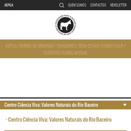
AEPGA
QUEM SOMOS
CONTACTOS
NEWSLETTER
AEPGA
/
BURRO DE MIRANDA
/
CRIADORES
/
BEM-ESTAR
/
CVBM
/
CALP
/
EVENTOS
/
COMO APOIAR
Centro Ciência Viva: Valores Naturais do Rio Baceiro
•
Centro Ciência Viva: Valores Naturais do Rio Baceiro