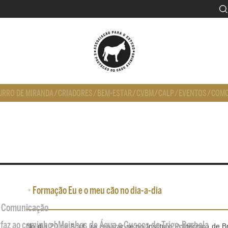
URRO DE MIRANDA
/
CRIADORES
/
BEM-ESTAR
/
CVBM
/
CALP
/
EVENTOS
/
COMO
•
Formação Eu e o meu cão no dia-a-dia
de Comunicação
 faz ao caminho | Moinhos de Água e Cuscos de Trigo-Barbela
No dia 20 de Abril, irá realizar-se no Instituto Politécnico d