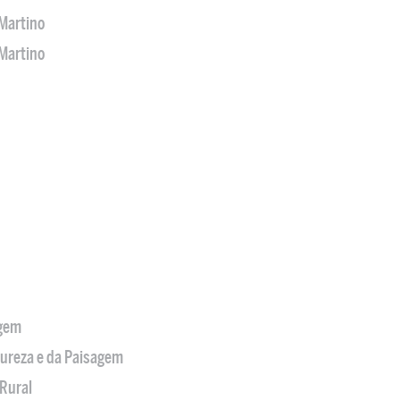
Martino
Martino
agem
tureza e da Paisagem
Rural