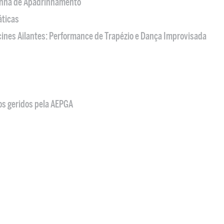
nha de Apadrinhamento
áticas
acines Ailantes: Performance de Trapézio e Dança Improvisada
os geridos pela AEPGA