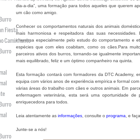
dia-a-dia”, uma formação para todos aqueles que querem ap
um cão como amigo.
 Burro
Conhecer os comportamentos naturais dos animais doméstico
an Fiesta
mais harmoniosa e respeitadora das suas necessidades
 ao Caminhante
interessa especialmente pelo estudo do comportamento e e
espécies que com eles coabitam, como os cães.Para muit
 Burro
parceiros ativos dos burros, tornando-se igualmente importa
mais equilibrado, feliz e um óptimo companheiro na quinta.
imal
Esta formação contará com formadores da DTC Academy, en
equipa com vários anos de experiência empírica e formal com 
imal
várias áreas do trabalho com cães e outros animais. Em parc
nte
enfermagem veterinária, esta será uma oportunidade de p
enriquecedora para todos.
 Burro
imal
Leia atentamente as
informações
, consulte o
programa
, e faç
Junte-se a nós!
 Burro