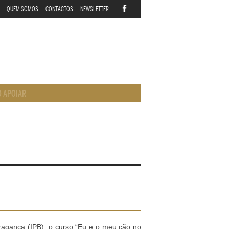
QUEM SOMOS
CONTACTOS
NEWSLETTER
 APOIAR
e Bragança (IPB), o curso “Eu e o meu cão no