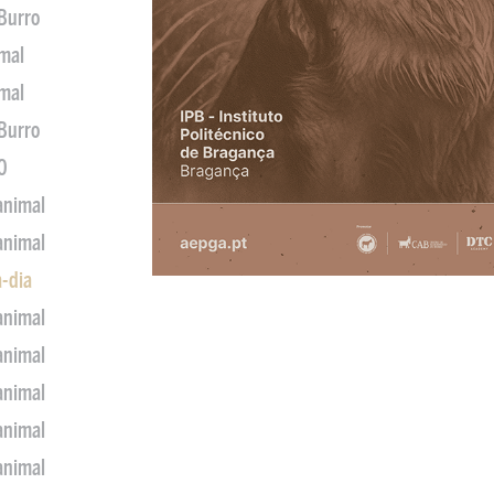
 Burro
imal
imal
 Burro
0
animal
animal
a-dia
animal
animal
animal
animal
animal