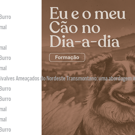
 Burro
imal
imal
 Burro
imal
 Bivalves Ameaçados do Nordeste Transmontano: uma abordagem i
 Burro
 Burro
imal
imal
 Burro