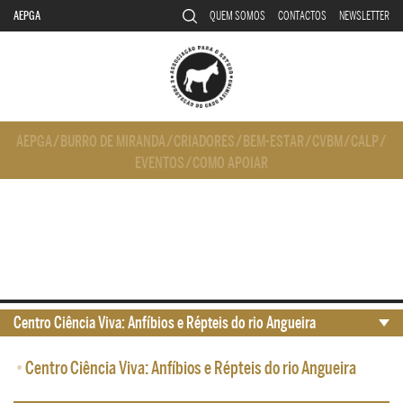
AEPGA
QUEM SOMOS
CONTACTOS
NEWSLETTER
AEPGA
/
BURRO DE MIRANDA
/
CRIADORES
/
BEM-ESTAR
/
CVBM
/
CALP
/
EVENTOS
/
COMO APOIAR
Centro Ciência Viva: Anfíbios e Répteis do rio Angueira
•
Centro Ciência Viva: Anfíbios e Répteis do rio Angueira