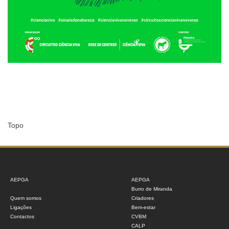
Topo
AEPGA
AEPGA
Burro de Miranda
Quem somos
Criadores
Ligações
Bem-estar
Contactos
CVBM
CALP