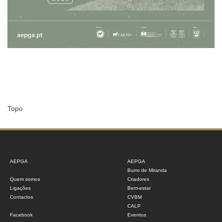
Topo
AEPGA
AEPGA
Burro de Miranda
Quem somos
Criadores
Ligações
Bem-estar
Contactos
CVBM
CALP
Facebook
Eventos