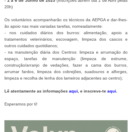
-
2 a 6 de Junho de 2025
(inscrições abrem dia 2 de Abril pelas
20h)
Os voluntários acompanharão os técnicos da AEPGA e dar-lhes-
ão apoio nas mais variadas tarefas, nomeadamente:
- nos cuidados diários dos burros: alimentação, apoio a
tratamentos veterinários, escovagem, limpeza dos cascos e
outros cuidados quotidianos;
- na manutenção diária dos Centros: limpeza e arrumação do
espaço, tarefas de manutenção (limpeza de estrume,
construção/arranjo de vedações, fazer a cama dos burros,
arrumar fardos, limpeza dos cobrejões, suadouros e alforges,
limpeza e recolha de lenha dos lameiros adjacentes ao centro);
Lê atentamente as informações
aqui
, e inscreve-te
aqui
.
Esperamos por ti!