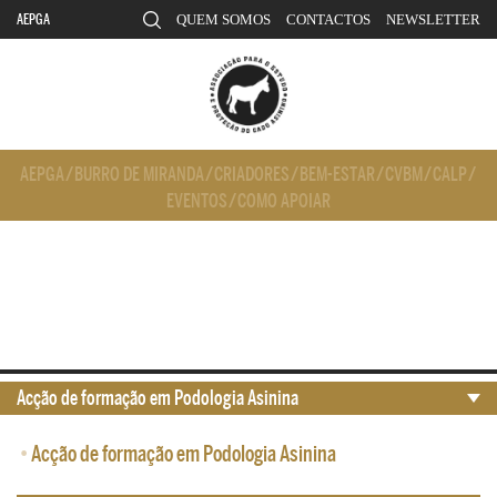
AEPGA
QUEM SOMOS
CONTACTOS
NEWSLETTER
AEPGA
/
BURRO DE MIRANDA
/
CRIADORES
/
BEM-ESTAR
/
CVBM
/
CALP
/
EVENTOS
/
COMO APOIAR
Acção de formação em Podologia Asinina
•
Acção de formação em Podologia Asinina