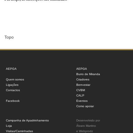
Topo
AEPGA
AEPGA
Burro de Miranda
Quem somos
Criadores
Ligações
Bem-estar
Contactos
CVBM
CALP
Facebook
Eventos
Como apoiar
Campanha de Apadrinhamento
Desenvolvido por
Loja
Álvaro Martino
Visitas/Caminhadas
e
Webprodz