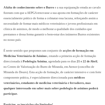
A falta de conhecimento sobre o Burro
e a sua equiparação errada ao cavalo
fizeram com que a AEPGA renovasse a sua aposta em formações de carácter
essencialmente prático de forma a colmatar essa lacuna, reforçando assim a
necessidade de formar mais médicos veterinários e jovens profissionais em
clínica de asininos, de modo a melhorar a qualidade dos cuidados que
prestamos e dessa forma garantir o bem-estar dos inúmeros Burros existentes
no nosso país.
É neste sentido que propomos um conjunto de
acções de formação em
Medicina Veterinária de Asinino
s, estando a primeira acção de formação
direccionada à
Podologia Asinina
, agendada para os dias
21 e 22 de Abril
,
no Centro de Valorização do Burro de Miranda, em Atenor (concelho de
Miranda do Douro). Esta acção de formação, de carácter intensivo e com forte
componente prática, é especialmente direccionada para
médicos
veterinários, estudantes de medicina veterinária e ferradores, mas
qualquer interessado em saber mais sobre podologia de asininos poderá
participar.
Participe, as inscrições são limitadas!