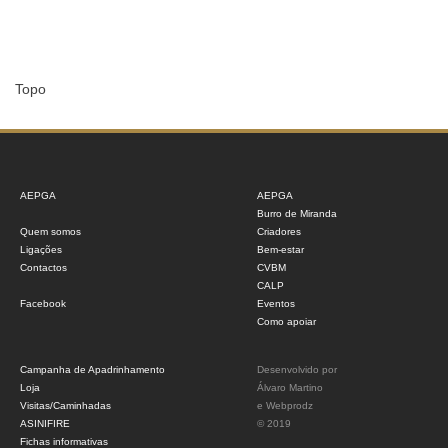
Topo
AEPGA
AEPGA
Burro de Miranda
Quem somos
Criadores
Ligações
Bem-estar
Contactos
CVBM
CALP
Facebook
Eventos
Como apoiar
Campanha de Apadrinhamento
Desenvolvido por
Loja
Álvaro Martino
Visitas/Caminhadas
e
Webprodz
ASINIFIRE
© 2019
Fichas informativas