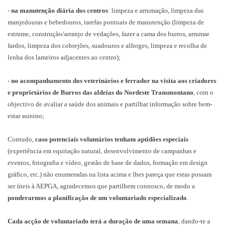
-
na manutenção diária dos centros
: limpeza e arrumação, limpeza das
manjedouras e bebedouros, tarefas pontuais de manutenção (limpeza de
estrume, construção/arranjo de vedações, fazer a cama dos burros, arrumar
fardos, limpeza dos cobrejões, suadouros e alforges, limpeza e recolha de
lenha dos lameiros adjacentes ao centro);
-
no acompanhamento dos veterinários e ferrador na visita aos criadores
e proprietários de Burros das aldeias do Nordeste Transmontano
, com o
objectivo de avaliar a saúde dos animais e partilhar informação sobre bem-
estar asinino;
Contudo,
caso potenciais voluntários tenham aptidões especiais
(experiência em equitação natural, desenvolvimento de campanhas e
eventos, fotografia e vídeo, gestão de base de dados, formação em design
gráfico, etc.) não enumeradas na lista acima e lhes pareça que estas possam
ser úteis à AEPGA, agradecemos que partilhem connosco, de modo a
ponderarmos a planificação de um voluntariado especializado
.
Cada acção de voluntariado terá a duração de uma semana
, dando-te a