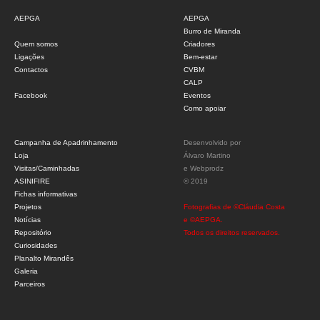
AEPGA
AEPGA
Burro de Miranda
Quem somos
Criadores
Ligações
Bem-estar
Contactos
CVBM
CALP
Facebook
Eventos
Como apoiar
Campanha de Apadrinhamento
Desenvolvido por
Loja
Álvaro Martino
Visitas/Caminhadas
e
Webprodz
ASINIFIRE
© 2019
Fichas informativas
Projetos
Fotografias de ©Cláudia Costa
Notícias
e ©AEPGA.
Repositório
Todos os direitos reservados.
Curiosidades
Planalto Mirandês
Galeria
Parceiros