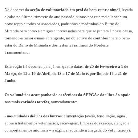
No decorrer da
acção de voluntariado em prol do bem-estar animal
, levada
a cabo no último trimestre do ano passado, vimos por este meio lançar um
novo repto a todos os associados, padrinhos e madrinhas do Burro de
Miranda bem como a amigos e interessados para que se juntem à nossa causa,
tornando-a maior e mais abrangente, no objectivo de contribuir para o bem-
estar do Burro de Miranda e dos restantes asininos do Nordeste
Transmontano.
Esta acção irá decorrer, para já, em quatro datas:
de 25 de Fevereiro a 1 de
Março, de 15 a 19 de Abril, de 13 a 17 de Maio e, por fim, de 17 a 21 de
Junho.
Os voluntários acompanharão os técnicos da AEPGA e dar-lhes-ão apoio
nas mais variadas tarefas
, nomeadamente:
-
nos cuidados diários dos burros
: alimentação (aveia, feno, ração, água),
apoio a tratamentos veterinários, escovagem, limpeza dos cascos, atenção a
comportamentos anormais – a explicar aquando a chegada do voluntário(a);