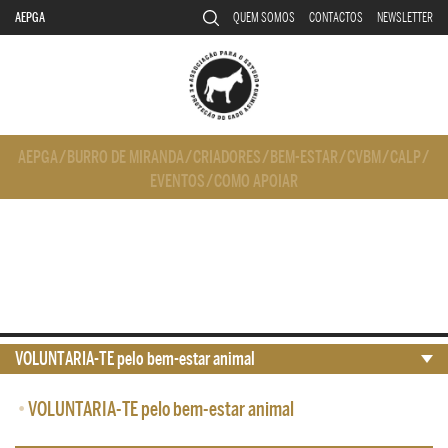
AEPGA
QUEM SOMOS
CONTACTOS
NEWSLETTER
AEPGA
/
BURRO DE MIRANDA
/
CRIADORES
/
BEM-ESTAR
/
CVBM
/
CALP
/
EVENTOS
/
COMO APOIAR
VOLUNTARIA-TE pelo bem-estar animal
•
VOLUNTARIA-TE pelo bem-estar animal