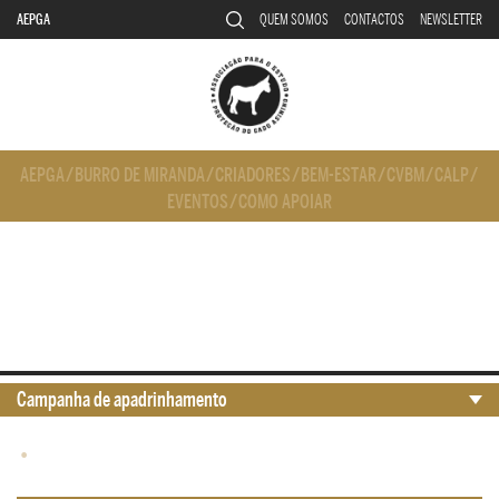
AEPGA
QUEM SOMOS
CONTACTOS
NEWSLETTER
AEPGA
/
BURRO DE MIRANDA
/
CRIADORES
/
BEM-ESTAR
/
CVBM
/
CALP
/
EVENTOS
/
COMO APOIAR
Campanha de apadrinhamento
•