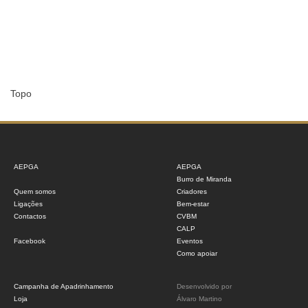
Topo
AEPGA
AEPGA
Burro de Miranda
Quem somos
Criadores
Ligações
Bem-estar
Contactos
CVBM
CALP
Facebook
Eventos
Como apoiar
Campanha de Apadrinhamento
Desenvolvido por
Loja
Álvaro Martino