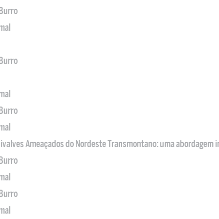
 Burro
imal
 Burro
imal
 Burro
imal
 Bivalves Ameaçados do Nordeste Transmontano: uma abordagem i
 Burro
imal
 Burro
imal