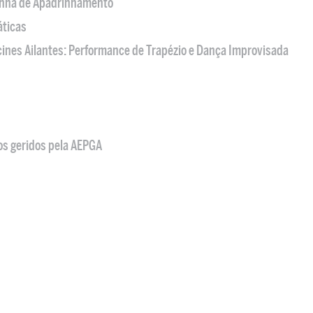
nha de Apadrinhamento
áticas
acines Ailantes: Performance de Trapézio e Dança Improvisada
os geridos pela AEPGA