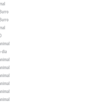
imal
 Burro
 Burro
imal
0
animal
a-dia
animal
animal
animal
animal
animal
animal