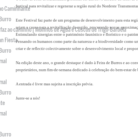
festival para revitalizar e regenerar a região rural do Nordeste Transmonta
 ao Caminhante
 Burro
Este Festival faz parte de um programa de desenvolvimento para esta regiã
sejam a causa para a revitalização da região, procurando novas aproximaçõ
 faz ao caminho | Moinhos de Água e Cuscos de Trigo-Barbela
Estimulando sinergias entre o património faunístico e florístico e o patrim
an Fiesta
Pensando os humanos como parte da natureza e a biodiversidade como u
criar e de reflectir colectivamente sobre o desenvolvimento local e propo
 Burro
imal
Na edição deste ano, o grande destaque é dado à Feira de Burros e ao conv
proprietários, num fim-de-semana
dedicado à celebração do bem-estar de 
imal
A entrada é livre mas sujeita a inscrição prévia.
 Burro
Junte-se a nós!
nte
imal
 Burro