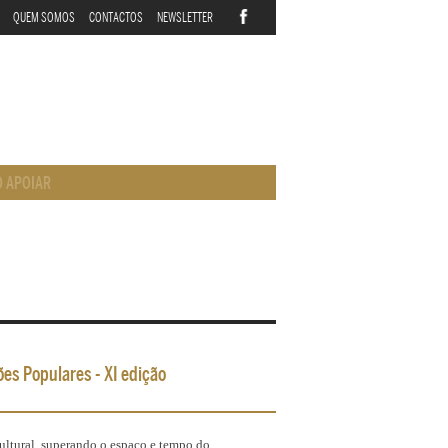
QUEM SOMOS
CONTACTOS
NEWSLETTER
 APOIAR
ões Populares - XI edição
ultural, superando o espaço e tempo do