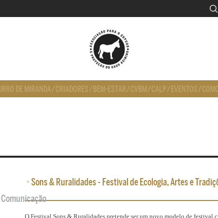
URRO DE MIRANDA
/
CRIADORES
/
BEM-ESTAR
/
CVBM
/
CALP
/
EVENTOS
/
COMO
•
Sons & Ruralidades - Festival de Ecologia, Artes e Tradiç
de Comunicação
O Festival Sons & Ruralidades pretende ser um novo modelo de festival c