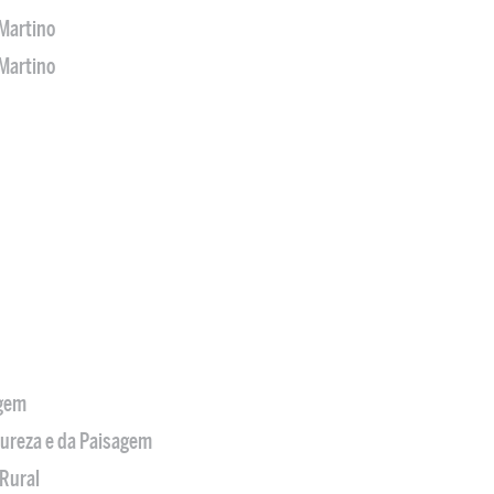
Martino
Martino
agem
tureza e da Paisagem
Rural