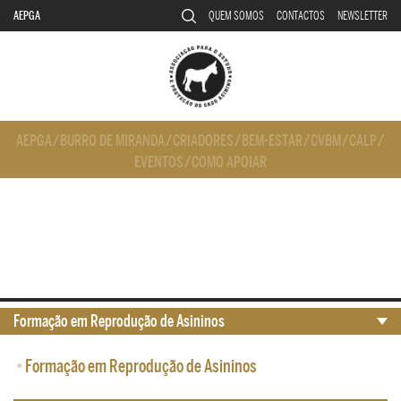
AEPGA
QUEM SOMOS
CONTACTOS
NEWSLETTER
AEPGA
/
BURRO DE MIRANDA
/
CRIADORES
/
BEM-ESTAR
/
CVBM
/
CALP
/
EVENTOS
/
COMO APOIAR
Formação em Reprodução de Asininos
•
Formação em Reprodução de Asininos