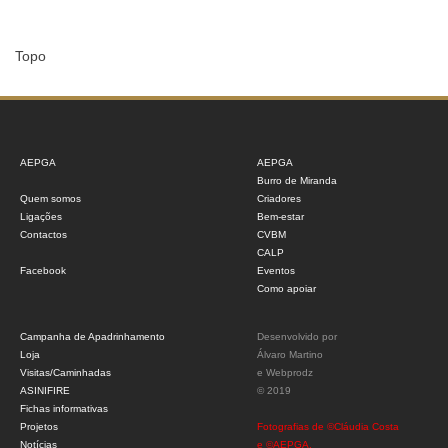
Topo
AEPGA
AEPGA
Burro de Miranda
Quem somos
Criadores
Ligações
Bem-estar
Contactos
CVBM
CALP
Facebook
Eventos
Como apoiar
Campanha de Apadrinhamento
Desenvolvido por
Loja
Álvaro Martino
Visitas/Caminhadas
e
Webprodz
ASINIFIRE
© 2019
Fichas informativas
Projetos
Fotografias de ©Cláudia Costa
Notícias
e ©AEPGA.