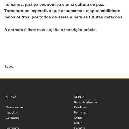
humanos, justiça económica e uma cultura de paz.
Tornando-se imperativo que assumamos responsabilidade
pelos outros, por todos os seres e para as futuras gerações.
A entrada é livre mas sujeita a inscrição prévia.
Topo
AEPGA
AEPGA
Burro de Miranda
Quem somos
Criadores
Ligações
Bem-estar
Contactos
CVBM
CALP
Facebook
Eventos