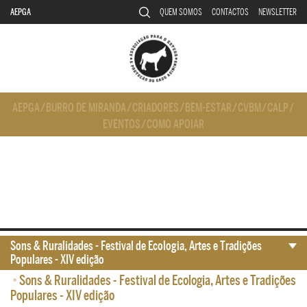
AEPGA
QUEM SOMOS
CONTACTOS
NEWSLETTER
AEPGA
/
BURRO DE MIRANDA
/
CRIADORES
/
BEM-ESTAR
/
CVBM
/
CALP
/
EVENTOS
/
COMO APOIAR
Sons & Ruralidades - Festival de Ecologia, Artes e Tradições
Populares - XIV edição
•
Sons & Ruralidades - Festival de Ecologia, Artes e Tradições
Populares - XIV edição