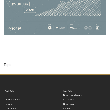
Topo
AEPGA
AEPGA
Burro de Miranda
Quem somos
Criadores
Ligações
Bem-estar
Contactos
CVBM