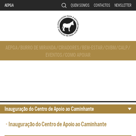
AEPGA
QUEM SOMOS
CONTACTOS
NEWSLETTER
AEPGA
/
BURRO DE MIRANDA
/
CRIADORES
/
BEM-ESTAR
/
CVBM
/
CALP
/
EVENTOS
/
COMO APOIAR
Inauguração do Centro de Apoio ao Caminhante
•
Inauguração do Centro de Apoio ao Caminhante