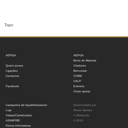
Topo
AEPGA
AEPGA
Burro de Miranda
Quem somos
Criadores
Ligações
Bem-estar
Contactos
CVBM
CALP
Facebook
Eventos
Como apoiar
Campanha de Apadrinhamento
Desenvolvido por
Loja
Álvaro Martino
Visitas/Caminhadas
e
Webprodz
ASINIFIRE
© 2019
Fichas informativas