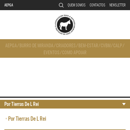
AEPGA
QUEM SOMOS
CONTACTOS
NEWSLETTER
AEPGA
/
BURRO DE MIRANDA
/
CRIADORES
/
BEM-ESTAR
/
CVBM
/
CALP
/
EVENTOS
/
COMO APOIAR
Por Tierras De L Rei
•
Por Tierras De L Rei