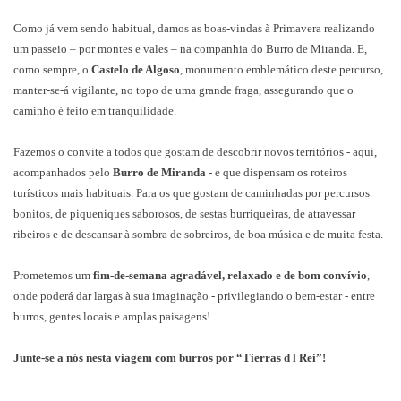
Como já vem sendo habitual, damos as boas-vindas à Primavera realizando
um passeio – por montes e vales – na companhia do Burro de Miranda. E,
como sempre, o
Castelo de Algoso
, monumento emblemático deste percurso,
manter-se-á vigilante, no topo de uma grande fraga, assegurando que o
caminho é feito em tranquilidade.
Fazemos o convite a todos que gostam de descobrir novos territórios - aqui,
acompanhados pelo
Burro de Miranda
- e que dispensam os roteiros
turísticos mais habituais. Para os que gostam de caminhadas por percursos
bonitos, de piqueniques saborosos, de sestas burriqueiras, de atravessar
ribeiros e de descansar à sombra de sobreiros, de boa música e de muita festa.
Prometemos um
fim-de-semana agradável, relaxado e de bom convívio
,
onde poderá dar largas à sua imaginação - privilegiando o bem-estar - entre
burros, gentes locais e amplas paisagens!
Junte-se a nós nesta viagem com burros por “Tierras d l Rei”!