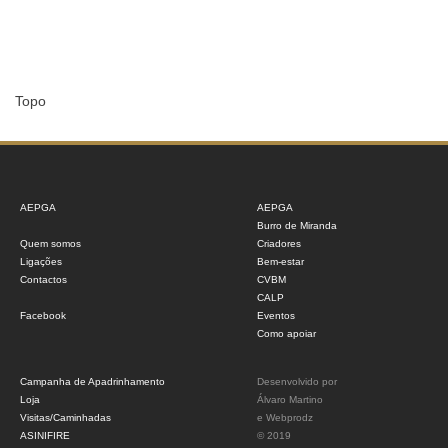
Topo
AEPGA
AEPGA
Burro de Miranda
Quem somos
Criadores
Ligações
Bem-estar
Contactos
CVBM
CALP
Facebook
Eventos
Como apoiar
Campanha de Apadrinhamento
Desenvolvido por
Loja
Álvaro Martino
Visitas/Caminhadas
e
Webprodz
ASINIFIRE
© 2019