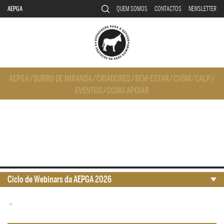
AEPGA
QUEM SOMOS
CONTACTOS
NEWSLETTER
AEPGA
/
BURRO DE MIRANDA
/
CRIADORES
/
BEM-ESTAR
/
CVBM
/
CALP
/
EVENTOS
/
COMO APOIAR
Ciclo de Webinars da AEPGA 2026
•