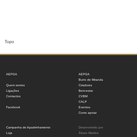
Topo
AEPGA
AEPGA
Burro de Miranda
Quem somos
Criadores
Ligações
Bem-estar
Contactos
CVBM
CALP
Facebook
Eventos
Como apoiar
Campanha de Apadrinhamento
Desenvolvido por
Loja
Álvaro Martino