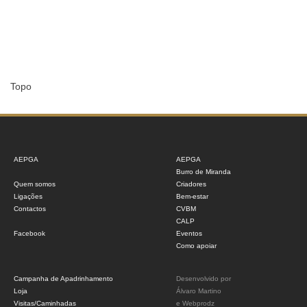
Topo
AEPGA
AEPGA
Burro de Miranda
Quem somos
Criadores
Ligações
Bem-estar
Contactos
CVBM
CALP
Facebook
Eventos
Como apoiar
Campanha de Apadrinhamento
Desenvolvido por
Loja
Álvaro Martino
Visitas/Caminhadas
e
Webprodz