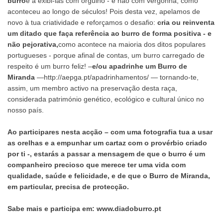
burro
e a exibi-las com orgulho - e não com vergonha, como
aconteceu ao longo de séculos! Pois desta vez, apelamos de
novo à tua criatividade e reforçamos o desafio:
cria ou reinventa
um ditado que faça referência ao burro de forma positiva - e
não pejorativa,
como acontece na maioria dos ditos populares
portugueses - porque afinal de contas, um burro carregado de
respeito é um burro feliz! –
e/ou apadrinhe um Burro de
Miranda
—
http://aepga.pt/apadrinhamentos/
— tornando-te,
assim, um membro activo na preservação desta raça,
considerada património genético, ecológico e cultural único no
nosso país.
Ao participares nesta acção – com uma fotografia tua a usar
as orelhas e a empunhar um cartaz com o provérbio criado
por ti -, estarás a passar a mensagem de que o burro é um
companheiro precioso que merece ter uma vida com
qualidade, saúde e felicidade, e de que o Burro de Miranda,
em particular, precisa de protecção.
Sabe mais e participa em:
www.diadoburro.pt