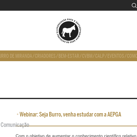
URRO DE MIRANDA
/
CRIADORES
/
BEM-ESTAR
/
CVBM
/
CALP
/
EVENTOS
/
COMO
•
Webinar: Seja Burro, venha estudar com a AEPGA
de Comunicação
Com o objetivo de aumentar o conhecimento científico relativo