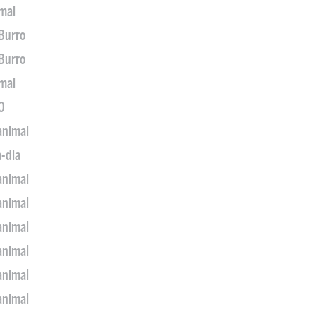
imal
 Burro
 Burro
imal
0
animal
a-dia
animal
animal
animal
animal
animal
animal