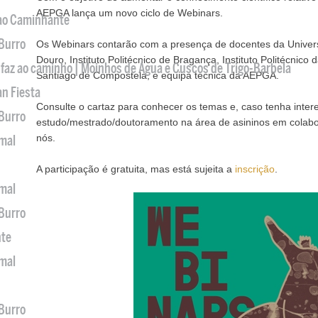
AEPGA lança um novo ciclo de Webinars.
 ao Caminhante
 Burro
Os Webinars contarão com a presença de docentes da Univers
Douro, Instituto Politécnico de Bragança, Instituto Politécnico
 faz ao caminho | Moinhos de Água e Cuscos de Trigo-Barbela
Santiago de Compostela, e equipa técnica da AEPGA.
an Fiesta
Consulte o cartaz para conhecer os temas e, caso tenha inte
 Burro
estudo/mestrado/doutoramento na área de asininos em colab
nós.
imal
A participação é gratuita, mas está sujeita a
inscrição
.
imal
 Burro
nte
imal
 Burro