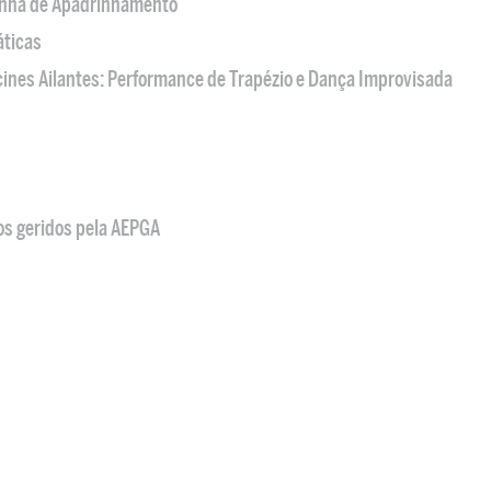
nha de Apadrinhamento
áticas
acines Ailantes: Performance de Trapézio e Dança Improvisada
os geridos pela AEPGA