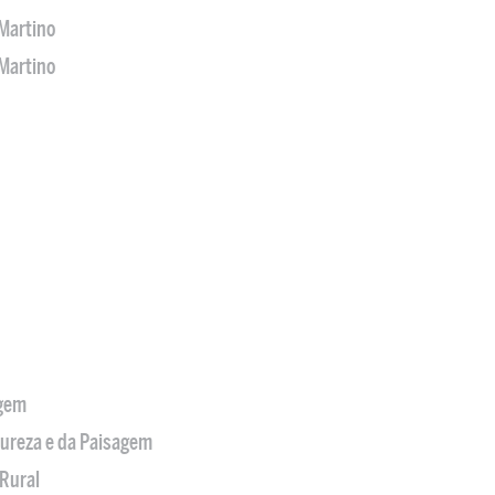
Martino
Martino
agem
tureza e da Paisagem
Rural