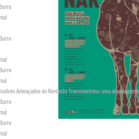
 Burro
imal
 Burro
imal
 Burro
imal
 Bivalves Ameaçados do Nordeste Transmontano: uma abordagem i
 Burro
imal
 Burro
imal