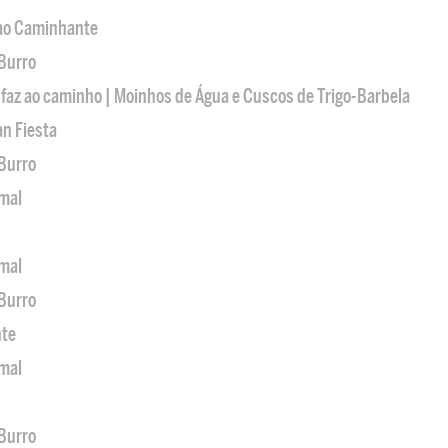
 ao Caminhante
 Burro
 faz ao caminho | Moinhos de Água e Cuscos de Trigo-Barbela
an Fiesta
 Burro
imal
imal
 Burro
nte
imal
 Burro