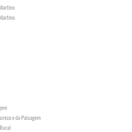
Martino
Martino
agem
tureza e da Paisagem
Rural