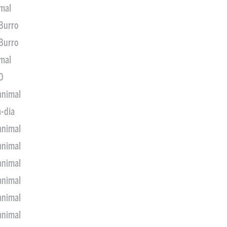
imal
 Burro
 Burro
imal
0
animal
a-dia
animal
animal
animal
animal
animal
animal