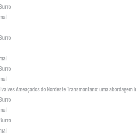
 Burro
imal
 Burro
imal
 Burro
imal
 Bivalves Ameaçados do Nordeste Transmontano: uma abordagem i
 Burro
imal
 Burro
imal