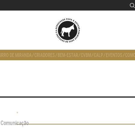
URRO DE MIRANDA
/
CRIADORES
/
BEM-ESTAR
/
CVBM
/
CALP
/
EVENTOS
/
COMO
•
de Comunicação