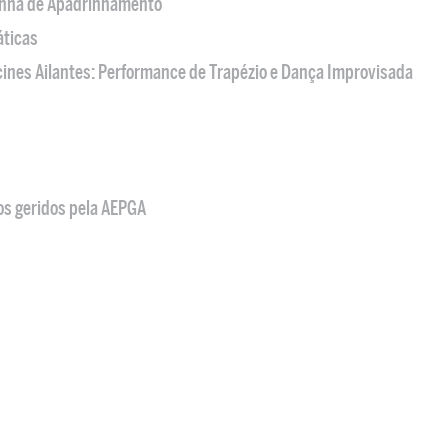
nha de Apadrinhamento
áticas
acines Ailantes: Performance de Trapézio e Dança Improvisada
os geridos pela AEPGA