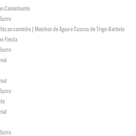
 ao Caminhante
 Burro
 faz ao caminho | Moinhos de Água e Cuscos de Trigo-Barbela
an Fiesta
 Burro
imal
imal
 Burro
nte
imal
 Burro