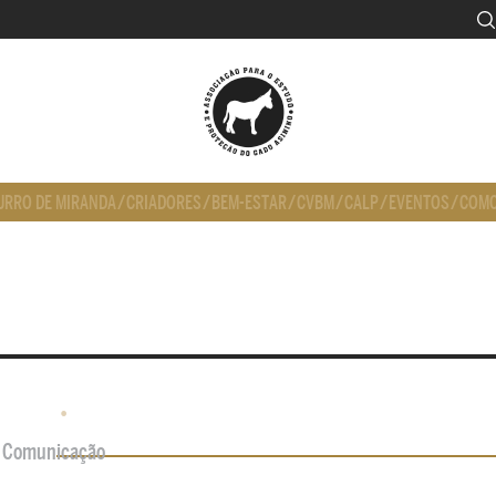
URRO DE MIRANDA
/
CRIADORES
/
BEM-ESTAR
/
CVBM
/
CALP
/
EVENTOS
/
COMO
•
de Comunicação