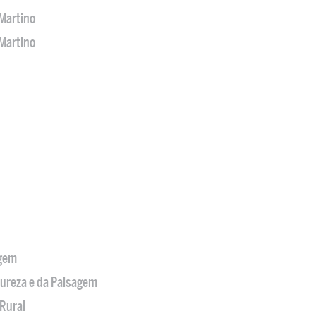
Martino
Martino
agem
tureza e da Paisagem
Rural