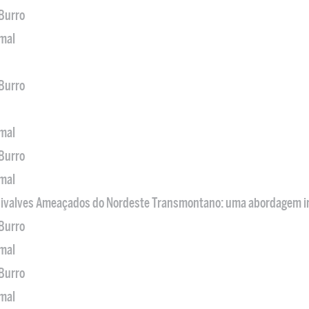
 Burro
imal
 Burro
imal
 Burro
imal
 Bivalves Ameaçados do Nordeste Transmontano: uma abordagem i
 Burro
imal
 Burro
imal