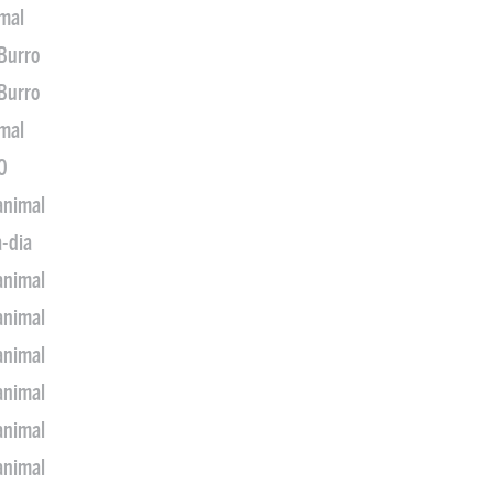
imal
 Burro
 Burro
imal
0
animal
a-dia
animal
animal
animal
animal
animal
animal