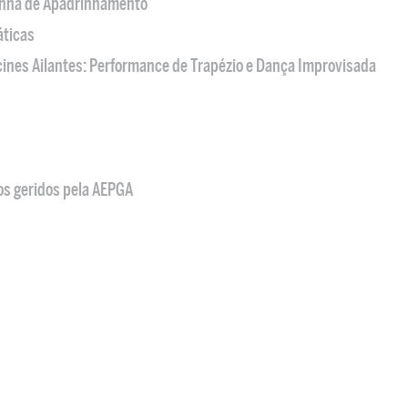
nha de Apadrinhamento
áticas
acines Ailantes: Performance de Trapézio e Dança Improvisada
os geridos pela AEPGA