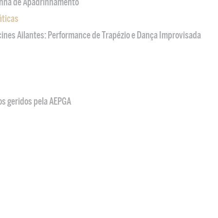
nha de Apadrinhamento
áticas
acines Ailantes: Performance de Trapézio e Dança Improvisada
os geridos pela AEPGA