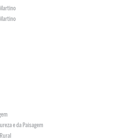
Martino
Martino
agem
tureza e da Paisagem
Rural