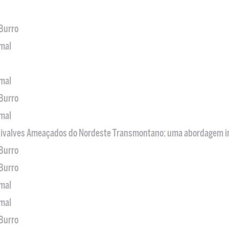
 Burro
imal
imal
 Burro
imal
 Bivalves Ameaçados do Nordeste Transmontano: uma abordagem i
 Burro
 Burro
imal
imal
 Burro