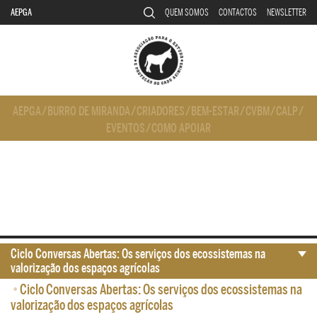
AEPGA
QUEM SOMOS
CONTACTOS
NEWSLETTER
AEPGA
/
BURRO DE MIRANDA
/
CRIADORES
/
BEM-ESTAR
/
CVBM
/
CALP
/
EVENTOS
/
COMO APOIAR
Ciclo Conversas Abertas: Os serviços dos ecossistemas na
valorização dos espaços agrícolas
•
Ciclo Conversas Abertas: Os serviços dos ecossistemas na
valorização dos espaços agrícolas