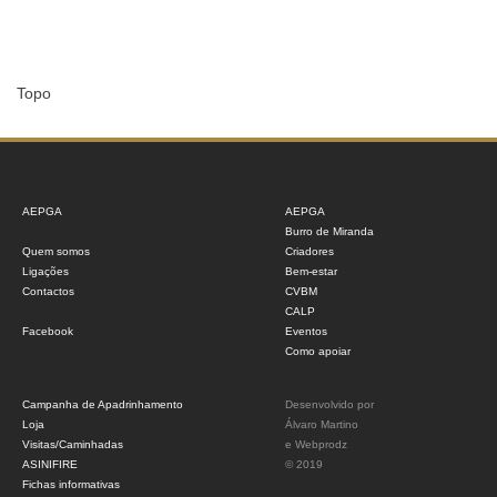
Topo
AEPGA
AEPGA
Burro de Miranda
Quem somos
Criadores
Ligações
Bem-estar
Contactos
CVBM
CALP
Facebook
Eventos
Como apoiar
Campanha de Apadrinhamento
Desenvolvido por
Loja
Álvaro Martino
Visitas/Caminhadas
e
Webprodz
ASINIFIRE
© 2019
Fichas informativas