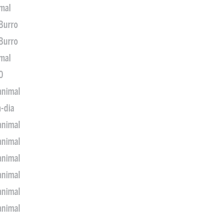
imal
 Burro
 Burro
imal
0
animal
a-dia
animal
animal
animal
animal
animal
animal