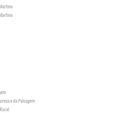
Martino
Martino
agem
tureza e da Paisagem
Rural