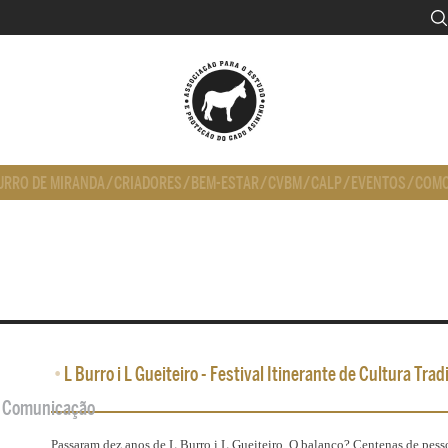
URRO DE MIRANDA
/
CRIADORES
/
BEM-ESTAR
/
CVBM
/
CALP
/
EVENTOS
/
COMO
•
L Burro i L Gueiteiro - Festival Itinerante de Cultura Trad
de Comunicação
Passaram dez anos de L Burro i L Gueiteiro. O balanço? Centenas de pesso