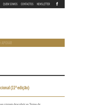
QUEM SOMOS
CONTACTOS
NEWSLETTER
 APOIAR
icional (11ª edição)
as vieram descobrir as Terras de