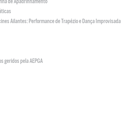
nha de Apadrinhamento
áticas
acines Ailantes: Performance de Trapézio e Dança Improvisada
os geridos pela AEPGA