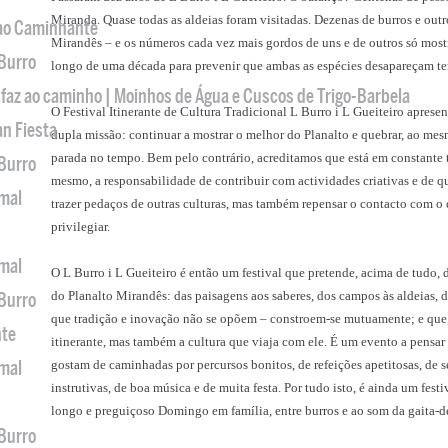
Miranda. Quase todas as aldeias foram visitadas. Dezenas de burros e outr
 ao Caminhante
Mirandês – e os números cada vez mais gordos de uns e de outros só mos
 Burro
longo de uma década para prevenir que ambas as espécies desapareçam te
 faz ao caminho | Moinhos de Água e Cuscos de Trigo-Barbela
O Festival Itinerante de Cultura Tradicional L Burro i L Gueiteiro aprese
an Fiesta
dupla missão: continuar a mostrar o melhor do Planalto e quebrar, ao mes
parada no tempo. Bem pelo contrário, acreditamos que está em constante 
 Burro
mesmo, a responsabilidade de contribuir com actividades criativas e de qu
imal
trazer pedaços de outras culturas, mas também repensar o contacto com o 
privilegiar.
imal
O L Burro i L Gueiteiro é então um festival que pretende, acima de tudo, 
do Planalto Mirandês: das paisagens aos saberes, dos campos às aldeias, d
 Burro
que tradição e inovação não se opõem – constroem-se mutuamente; e que, p
nte
itinerante, mas também a cultura que viaja com ele. É um evento a pensar
imal
gostam de caminhadas por percursos bonitos, de refeições apetitosas, de se
instrutivas, de boa música e de muita festa. Por tudo isto, é ainda um fest
longo e preguiçoso Domingo em família, entre burros e ao som da gaita-de-
 Burro