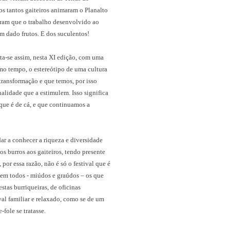
os tantos gaiteiros animaram o Planalto
tram que o trabalho desenvolvido ao
m dado frutos. E dos suculentos!
nta-se assim, nesta XI edição, com uma
mo tempo, o estereótipo de uma cultura
transformação e que temos, por isso
alidade que a estimulem. Isso significa
que é de cá, e que continuamos a
dar a conhecer a riqueza e diversidade
os burros aos gaiteiros, tendo presente
or essa razão, não é só o festival que é
 em todos - miúdos e graúdos – os que
stas burriqueiras, de oficinas
ival familiar e relaxado, como se de um
fole se tratasse.