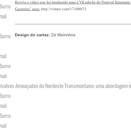
Reveja o vídeo que foi produzido para a VII edição do Festival Itinerante
 Burro
Gueiteiro" aqui:
http://vimeo.com/
17108072
imal
_________________________________________________
Design do cartaz:
Zé Meirinhos
 Burro
imal
 Burro
imal
 Bivalves Ameaçados do Nordeste Transmontano: uma abordagem i
 Burro
imal
 Burro
imal