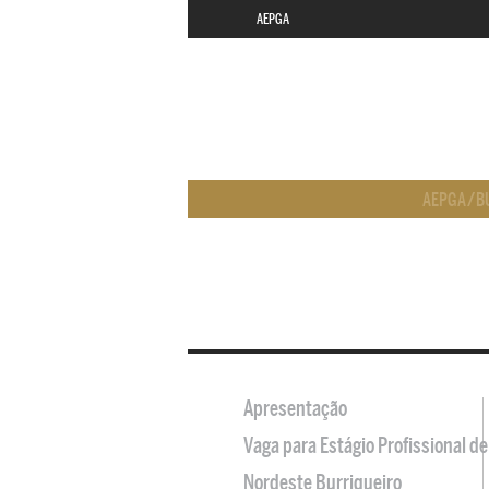
AEPGA
AEPGA
/
B
Apresentação
Vaga para Estágio Profissional 
Nordeste Burriqueiro