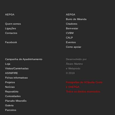
AEPGA
AEPGA
Burro de Miranda
Quem somos
Criadores
Ligações
Bem-estar
Contactos
CVBM
CALP
Facebook
Eventos
Como apoiar
Campanha de Apadrinhamento
Desenvolvido por
Loja
Álvaro Martino
Visitas/Caminhadas
e
Webprodz
ASINIFIRE
© 2019
Fichas informativas
Projetos
Fotografias de ©Cláudia Costa
Notícias
e ©AEPGA.
Repositório
Todos os direitos reservados.
Curiosidades
Planalto Mirandês
Galeria
Parceiros