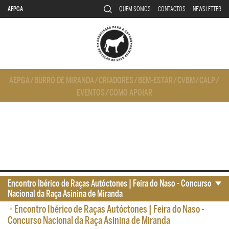
AEPGA
QUEM SOMOS
CONTACTOS
NEWSLETTER
AEPGA
/
BURRO DE MIRANDA
/
CRIADORES
/
BEM-ESTAR
/
CVBM
/
CALP
/
EVENTOS
/
COMO APOIAR
Encontro Ibérico de Raças Autóctones | Feira do Naso - Concurso
Nacional da Raça Asinina de Miranda
•
Encontro Ibérico de Raças Autóctones | Feira do Naso -
Concurso Nacional da Raça Asinina de Miranda