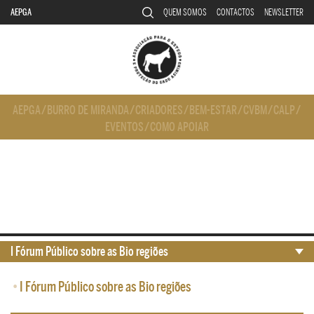
AEPGA
QUEM SOMOS
CONTACTOS
NEWSLETTER
AEPGA
/
BURRO DE MIRANDA
/
CRIADORES
/
BEM-ESTAR
/
CVBM
/
CALP
/
EVENTOS
/
COMO APOIAR
I Fórum Público sobre as Bio regiões
•
I Fórum Público sobre as Bio regiões