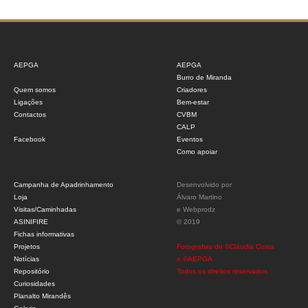
AEPGA
AEPGA
Burro de Miranda
Quem somos
Criadores
Ligações
Bem-estar
Contactos
CVBM
CALP
Facebook
Eventos
Como apoiar
Campanha de Apadrinhamento
Desenvolvido por
Loja
Álvaro Martino
Visitas/Caminhadas
e
Webprodz
ASINIFIRE
© 2019
Fichas informativas
Projetos
Fotografias de ©Cláudia Costa
Notícias
e ©AEPGA.
Repositório
Todos os direitos reservados.
Curiosidades
Planalto Mirandês